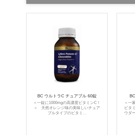
BC ウルトラC チュアブル 60錠
B
＜一錠に1000mgの高濃度ビタミンC！
＜一
＞ 天然オレンジ味の美味しいチュア
ビタ
ブルタイプのビタミ...
ウダ