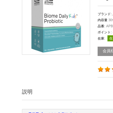
ブランド:
内容量
30
品番:
APB 
ポイント:
在
在庫:
会員
説明