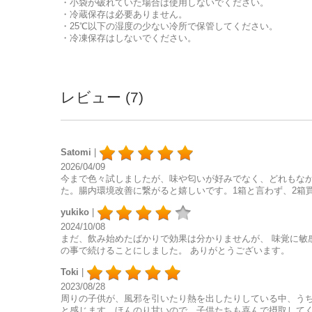
・小袋が破れていた場合は使用しないでください。
・冷蔵保存は必要ありません。
・25℃以下の湿度の少ない冷所で保管してください。
・冷凍保存はしないでください。
レビュー (7)
Satomi
|
2026/04/09
今まで色々試しましたが、味や匂いが好みでなく、どれもな
た。腸内環境改善に繋がると嬉しいです。1箱と言わず、2箱
yukiko
|
2024/10/08
まだ、飲み始めたばかりで効果は分かりませんが、 味覚に敏
の事で続けることにしました。 ありがとうございます。
Toki
|
2023/08/28
周りの子供が、風邪を引いたり熱を出したりしている中、うち
と感じます。ほんのり甘いので、子供たちも喜んで摂取してく