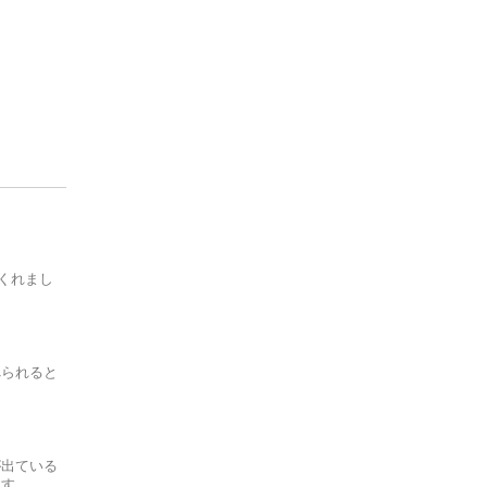
P'ure Papayacare
Phytality
Raw Food Factory
Sunbutter Skincare
Tallo Skin
Thompson's
くれまし
TONIKA
Ultimately Natural
べられると
が出ている
ます。