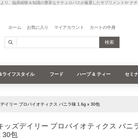
より、臨床経験＆知識の豊富なナチュロパスが厳選したサプリメントや ナ
ホーム
お気に入り
マイアカウント
カートの中身
検索
&ライフスタイル
フード
ハーブ & ティー
セミ
ズデイリー プロバイオティクス バニラ味 1.6g x 30包
B キッズデイリー プロバイオティクス バニ
x 30包