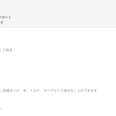
ます
2 BLB
口に直接注ぐか、水、ミルク、ヨーグルトと混ぜることができます。
い。