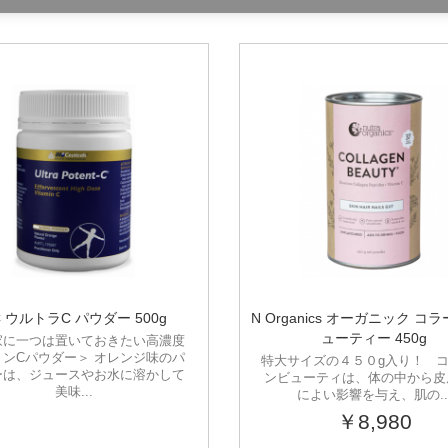
C ウルトラC パウダー 500g
N Organics オーガニック コ
ューティー 450g
家に一つは置いておきたい高濃度
ミンCパウダー＞ オレンジ味のパ
特大サイズの４５０g入り！ 
ーは、ジュースやお水に溶かして
ンビューティは、体の中から皮
美味...
によい影響を与え、肌の..
￥8,980