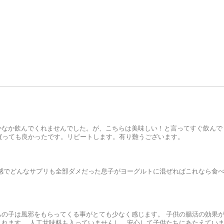
かなか飲んでくれませんでした。が、こちらは美味しい！と言ってすぐ飲んで
買っても良かったです。リピートします。有り難うございます。
感でどんなサプリも全部ダメだった息子がヨーグルトに混ぜればこれなら食
の子は風邪をもらってくる事がとても少なく感じます。 子供の腸活の効果
れます。 人工甘味料も入っていませんし、安心して子供たちにあたえてい