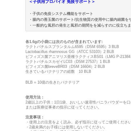
＜子供用プロバイオ 免疫サポート＞

・一般的な風邪の発生と風邪の期間をを減らすのに役立ち
各1.6gの小袋には次のものが含まれています:
ラクトバチルスプランタルム6595（DSM 6595）3 BLB
Lactobacillus rhamnosus GG（ATCC 53103）2 BLB
ビフィズス菌アニマリス亜種ラクティスBS01（LMG P-21384）
ラクトバチルスカゼイLC03（DSM 27537）1 BLB
ビフィズス菌breveBR03（DSM 16604）2 BLB
生きているバクテリアの総数 10 BLB
BLB = 10億の生きたバクテリア
使用方法：
2歳以上の子供：1日1袋、おいしい速溶性バニラパウダーを
または医療従事者の指示に従ってください。
注意事項：
・使用上の注意をよく読み、必ず指示に従ってご使用くださ
・2歳未満のお子様には使用しないでください。