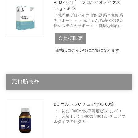
APB ベイビー プロバイオティクス
1.6g x 30包
＜乳児用プロバイオ 消化器系と免疫系
をサポート＞ ・赤ちゃんの消化及び免
疫システムのサポート ・健康な腸内...
会員様限定
価格はログイン後にご覧になれます。
売れ筋商品
BC ウルトラC チュアブル 60錠
＜一錠に1000mgの高濃度ビタミンC！
＞ 天然オレンジ味の美味しいチュアブ
ルタイプのビタミ...