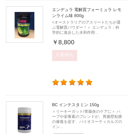
エンデュラ 電解質フォーミュラ レモ
ンライム味 800g
<オーストラリアのアスリートたちが選
ぶ電解質パウダー！＞ エンデュラ：科
学的に進歩した水和作用...
￥8,800
入荷待ち
BC インテスタミン 150g
＜リーキーガット/胃腸炎のケアに＞ ハ
ーブや栄養素のブレンドが、胃腸壁粘膜
の修復を促す、バイオスーティカルズの
イン...