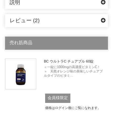
説明
レビュー (2)
売れ筋商品
BC ウルトラC チュアブル 60錠
＜一錠に1000mgの高濃度ビタミンC！
＞ 天然オレンジ味の美味しいチュアブ
ルタイプのビタミ...
会員様限定
価格はログイン後にご覧になれます。