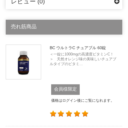
レビュー (0)
売れ筋商品
BC ウルトラC チュアブル 60錠
＜一錠に1000mgの高濃度ビタミンC！
＞ 天然オレンジ味の美味しいチュアブ
ルタイプのビタミ...
会員様限定
価格はログイン後にご覧になれます。