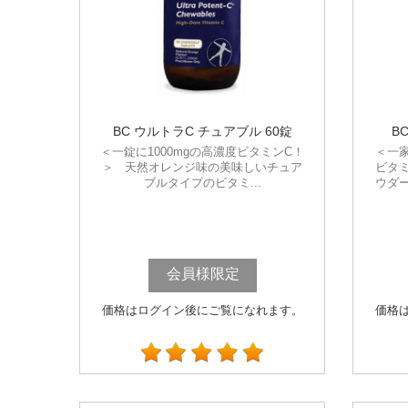
BC ウルトラC チュアブル 60錠
B
＜一錠に1000mgの高濃度ビタミンC！
＜一
＞ 天然オレンジ味の美味しいチュア
ビタ
ブルタイプのビタミ...
ウダ
会員様限定
価格はログイン後にご覧になれます。
価格