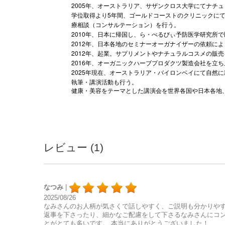
2005年、オーストラリア、
サザンクロス大学にてナチュ
学位取得より5年間、ゴールドコーストのクリニックに
療相談（コンサルテーション）
を行う。
2010年、日本に帰国し、ら・
べるびぃ予防医学研究所で
2012年、日本各地のセミナーオーガナイザーの依頼によ
2012年、起業。
サプリメントやナチュラルコスメの販売
2016年、
オーガニックハーブプロダクツ製造会社を立ち
2025年現在、オーストラリア・
バイロンベイにて自然に
執筆・
講演活動も行う。
健康・美容をテーマとした講演会を世界各国や日本各地
レビュー (1)
なつみ
|
2025/08/26
なみさんのお人柄が気さくで話しやすく、ご説明も分かりやす
返事を下さったり、細かなご配慮をして下さるなみさんにコン
とがとても多いです。 本当にありがとうございました！