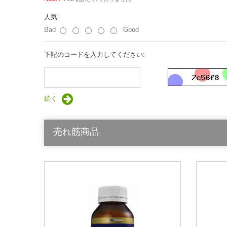
人気:
Bad
Good
下記のコードを入力してください:
続く
売れ筋商品