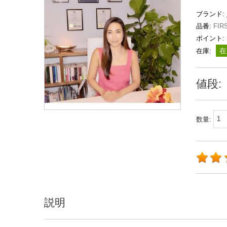
ブランド:
品番:
FIR
ポイント:
在
在庫:
値段:
数量:
説明