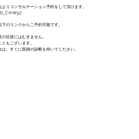
先よりコンサルテーション予約をして頂けます。
/ID_CmWy2
以下のリンクからご予約可能です。
性の症状にはむきません。
こともございます。
合は、すぐに医師の診断を仰いでください。
ス