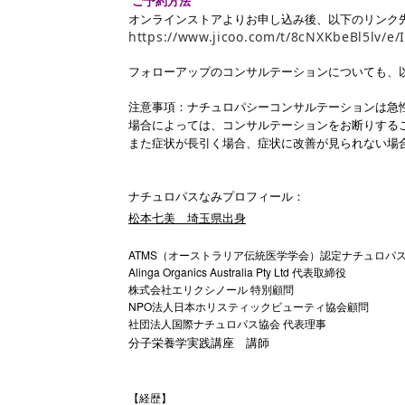
ご予約方法
オンラインストアよりお申し込み後、以下のリンク
https://www.jicoo.com/t/8cNXKbeBl5lv/e
フォローアップのコンサルテーションについても、
注意事項：
ナチュロパシーコンサルテーションは急
場合によっては、コンサルテーションをお断りする
また症状が長引く場合、症状に改善が見られない場
ナチュロパスなみプロフィール：
松本七美
埼玉県出身
ATMS（オーストラリア伝統医学学会）認定ナチュロパ
Alinga Organics Australia Pty Ltd 代表取締役
株式会社エリクシノール 特別顧問
NPO法人日本ホリスティックビューティ協会顧問
社団法人国際ナチュロパス協会 代表理事
分子栄養学実践講座 講師
【経歴】