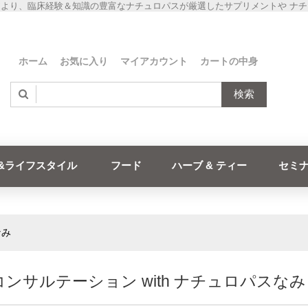
より、臨床経験＆知識の豊富なナチュロパスが厳選したサプリメントや ナ
ホーム
お気に入り
マイアカウント
カートの中身
検索
&ライフスタイル
フード
ハーブ & ティー
セミ
なみ
ンサルテーション with ナチュロパスなみ