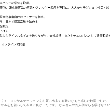
ロパシーの学位を取得。
て勤務。
消化器官系の疾患やアレルギー疾患を専門に、
大人から子どもまで幅広く診
医療従事者向けのセミナーを担当。
り、
日本で講演活動を始める
を開始。
上げる。
親しむライフスタイルを送りながら、
会社経営、またナチュロパスとして診療相談
、
オンラインで開催
くて、コンサルテーションをお願い出来て有難いなぁと感じた時間でした。
サルをお願いして本当に良かったです。 なみさんのお人柄からも学ばせて