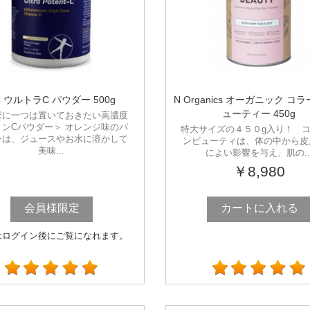
C ウルトラC パウダー 500g
N Organics オーガニック コ
ューティー 450g
家に一つは置いておきたい高濃度
ミンCパウダー＞ オレンジ味のパ
特大サイズの４５０g入り！ 
ーは、ジュースやお水に溶かして
ンビューティは、体の中から皮
美味...
によい影響を与え、肌の..
￥8,980
会員様限定
カートに入れる
はログイン後にご覧になれます。