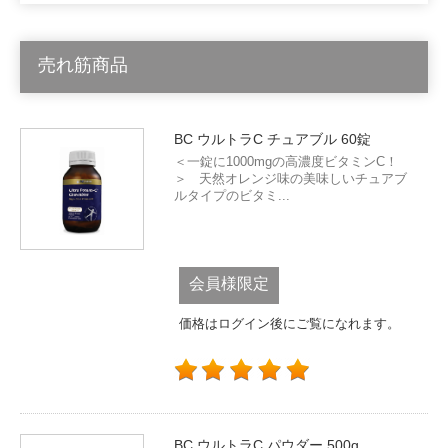
売れ筋商品
BC ウルトラC チュアブル 60錠
＜一錠に1000mgの高濃度ビタミンC！
＞ 天然オレンジ味の美味しいチュアブ
ルタイプのビタミ...
会員様限定
価格はログイン後にご覧になれます。
BC ウルトラC パウダー 500g