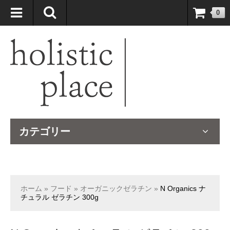
自然療法大国のオーストラリアより、臨床経験＆知識の豊富なナチュ
0
ロパスが厳選したサプリメントや ナチュラルグッズをお届けします！
カテゴリー
ホーム
»
フード
»
オーガニックゼラチン
»
N Organics ナ
チュラル ゼラチン 300g