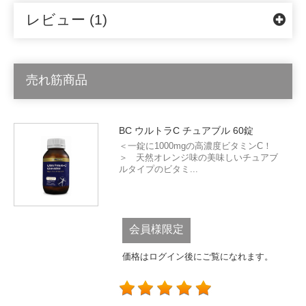
レビュー (1)
売れ筋商品
BC ウルトラC チュアブル 60錠
＜一錠に1000mgの高濃度ビタミンC！
＞ 天然オレンジ味の美味しいチュアブ
ルタイプのビタミ...
会員様限定
価格はログイン後にご覧になれます。