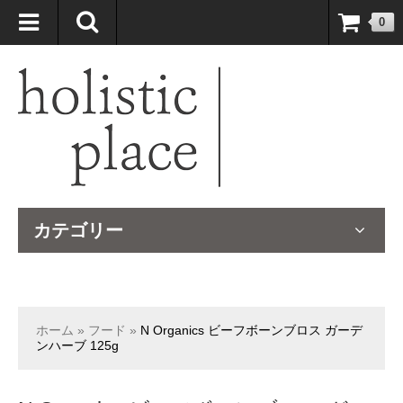
自然療法大国のオーストラリアより、臨床経験＆知識の豊富なナチュ
0
ロパスが厳選したサプリメントや ナチュラルグッズをお届けします！
カテゴリー
ホーム
»
フード
»
N Organics ビーフボーンブロス ガーデ
ンハーブ 125g