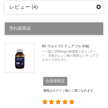
レビュー (4)
売れ筋商品
BC ウルトラC チュアブル 60錠
＜一錠に1000mgの高濃度ビタミンC！
＞ 天然オレンジ味の美味しいチュアブ
ルタイプのビタミ...
会員様限定
価格はログイン後にご覧になれます。