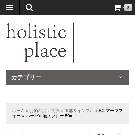
自然療法大国のオーストラリアより、臨床経験＆知識の豊富なナチュ
0
ロパスが厳選したサプリメントや ナチュラルグッズをお届けします！
カテゴリー
ホーム
»
お悩み別
»
免疫
»
風邪＆インフル
»
BC アーマフ
ォース ハーバル喉スプレー 50ml