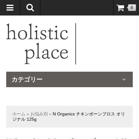
自然療法大国のオーストラリアより、臨床経験＆知識の豊富なナチュ
0
ロパスが厳選したサプリメントや ナチュラルグッズをお届けします！
カテゴリー
ホーム
»
お悩み別
»
N Organics チキンボーンブロス オリ
ジナル 125g