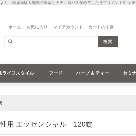
より、臨床経験＆知識の豊富なナチュロパスが厳選したサプリメントや ナ
ホーム
お気に入り
マイアカウント
カートの中身
検索
&ライフスタイル
フード
ハーブ & ティー
セミ
錠
女性用 エッセンシャル 120錠