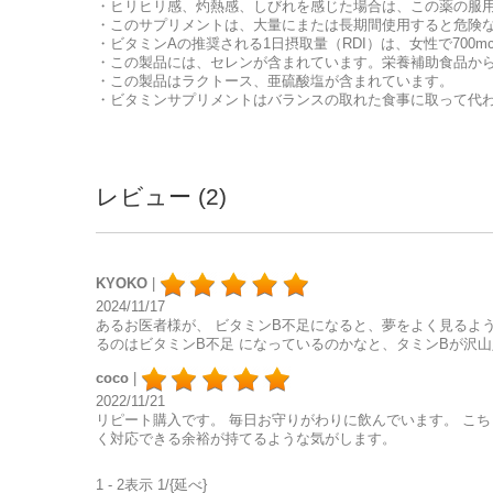
・ヒリヒリ感、灼熱感、しびれを感じた場合は、この薬の服用
・このサプリメントは、大量にまたは長期間使用すると危険
・ビタミンAの推奨される1日摂取量（RDI）は、女性で700mcg
・この製品には、セレンが含まれています。栄養補助食品からの
・この製品はラクトース、亜硫酸塩が含まれています。
・ビタミンサプリメントはバランスの取れた食事に取って代
レビュー (2)
KYOKO
|
2024/11/17
あるお医者様が、 ビタミンB不足になると、夢をよく見るよ
るのはビタミンB不足 になっているのかなと、タミンBが沢山
coco
|
2022/11/21
リピート購入です。 毎日お守りがわりに飲んでいます。 こ
く対応できる余裕が持てるような気がします。
1 - 2表示 1/{延べ}