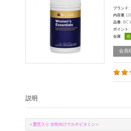
ブランド:
内容量
12
品番:
BC 
ポイント:
在
在庫:
会員
説明
＜
霊芝入り 女性向けマルチビタミン＞