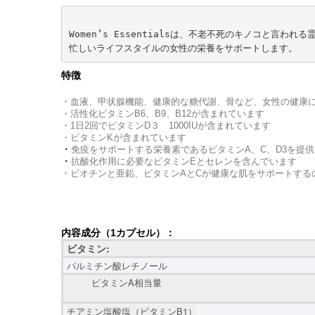
Women’s Essentialsは、不老不死のキノコと言わ
忙しいライフスタイルの女性の栄養をサポートします。
特徴
・血液、甲状腺機能、健康的な糖代謝、骨など、女性の健康
・活性化ビタミンB6、B9、B12が含まれています
・1日2回でビタミンD３ 1000IUが含まれています
・ビタミンKが含まれています
・
免疫をサポートする栄養素であるビタミンA、C、D3を提
・
抗酸化作用に必要なビタミンEとセレンを含んでいます
・ビオチンと亜鉛、ビタミンAとCが健康な肌をサポートする
内容成分（1カプセル）：
ビタミン:
パルミチン酸レチノール
ビタミンA相当量
チアミン塩酸塩（ビタミンB1）