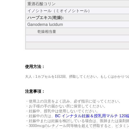
重酒石酸コリン
イノシトール（ミオイノシトール）
ハーブエキス(乾燥):
Ganodema lucidum
乾燥相当量
使用方法：
大人：1カプセルを1日2回、摂取してください。もしくはかかり
注意事項：
・使用上の注意をよく読み、必ず指示に従ってください。
・お子様の手の届かない所に保管してください。
・妊娠中、授乳中は使用しないでください。
BC インナタル妊娠＆授乳用マルチ 120
・妊娠中の方は、
・妊娠中または妊娠を検討している場合は、医師または薬剤
・3000mcgのレチノール同等物を超えて摂取すると、ビタ