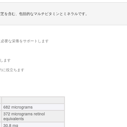
れる霊芝を含む、包括的なマルチビタミンとミネラルです。

に必要な栄養をサポートします
供します
のに役立ちます
682 micrograms
372 micrograms retinol
equivalents
30.8 mg