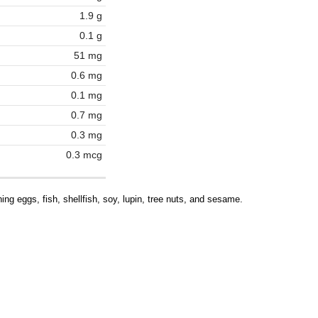
1.9 g
0.1 g
51 mg
0.6 mg
0.1 mg
0.7 mg
0.3 mg
0.3 mcg
ing eggs, fish, shellfish, soy, lupin, tree nuts, and sesame.