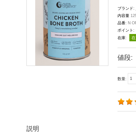
ブランド:
内容量
12
品番:
N O
ポイント:
在
在庫:
値段:
数量:
説明