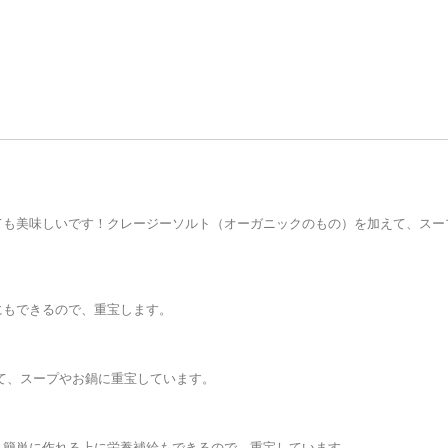
ても美味しいです！クレージーソルト（オーガニックのもの）を加えて、スー
にもできるので、重宝します。
て、スープやお鍋に重宝しています。
。簡単に作れる上に栄養補給もできるので、重宝しています。