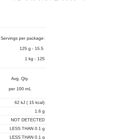
Servings per package:
125 g - 15.5
1 kg - 125
Avg. Qty.
per 100 mL
62 kJ ( 15 kcal)
1.6 g
NOT DETECTED
LESS THAN 0.1 g
LESS THAN 0.1 g