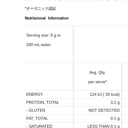
*オーガニック認証
Nutrituional Information
Serving size: 8 g in
200 mL water
Avg. Qty.
per serve*
ENERGY
124 kJ ( 30 kcal)
PROTEIN, TOTAL
3.2 g
- GLUTEN
NOT DETECTED
FAT, TOTAL
0.1 g
- SATURATED
LESS THAN 0.1 g