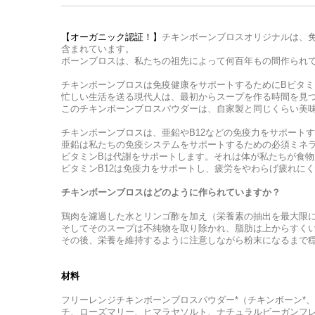
【オーガニック認証！】
チキンボーンブロスオリジナルは、
含まれています。
ボーンブロスは、私たちの祖先によって何百年もの間作られ
チキンボーンブロスは免疫健康をサポートするためにBビタ
忙しい生活を送る現代人は、最初からスープを作る時間を見
このチキンボーンブロスパウダーは、自家製と同じくらい美
チキンボーンブロスは、亜鉛やB12などの免疫力をサポート
亜鉛は私たちの免疫システムをサポートするための必須ミネ
ビタミンBは代謝をサポートします。それは体が私たちが食
ビタミンB12は免疫力をサポートし、疲労をやわらげ疲れに
チキンボーンブロスはどのように作られていますか？
鶏肉を濾過した水とリンゴ酢を加え（栄養素の抽出を最大限に
そしてそのスープは不純物を取り除かれ、脂肪は上からすく
その後、栄養を維持するように注意しながら粉末になるまで
材料
フリーレンジチキンボーンブロスパウダー*（チキンボーン*
チ、ローズマリー、ヒマラヤソルト、ナチュラルビーガンフ