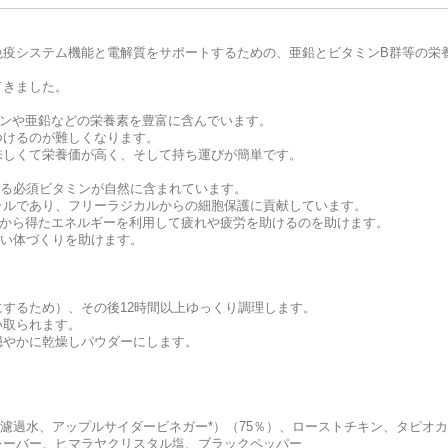
免疫システム機能と電解質をサポートするための、亜鉛とビタミンB群等の栄
てきました。
ミンや亜鉛などの栄養素を豊富に含んでいます。
つけるのが難しくなります。
味しくて栄養価が高く、そして持ち運びが簡単です。
する必須ビタミンが自然に含まれています。
ラルであり、フリーラジカルからの細胞保護に貢献しています。
物から得たエネルギーを利用して疲れや疲労を助けるのを助けます。
くい体づくりを助けます。
するため）、その後12時間以上ゆっくり調理します。
い取られます。
穏やかに乾燥しパウダーにします。
、濾過水、アップルサイダービネガー*）（75％）、ローストチキン、タピオ
レーバー、ヒマラヤクリスタル塩、ブラックペッパー