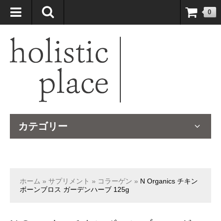
自然療法大国のオーストラリアより、臨床経験＆知識の豊富なナチュ
0
ロパスが厳選したサプリメントや ナチュラルグッズをお届けします！
カテゴリー
ホーム
»
サプリメント
»
コラーゲン
»
N Organics チキン
ボーンブロス ガーデンハーブ 125g