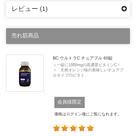
レビュー (1)
売れ筋商品
BC ウルトラC チュアブル 60錠
＜一錠に1000mgの高濃度ビタミンC！
＞ 天然オレンジ味の美味しいチュアブ
ルタイプのビタミ...
会員様限定
価格はログイン後にご覧になれます。