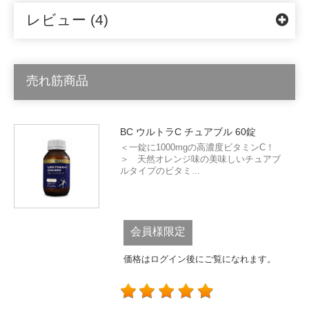
レビュー (4)
売れ筋商品
BC ウルトラC チュアブル 60錠
＜一錠に1000mgの高濃度ビタミンC！
＞ 天然オレンジ味の美味しいチュアブ
ルタイプのビタミ...
会員様限定
価格はログイン後にご覧になれます。