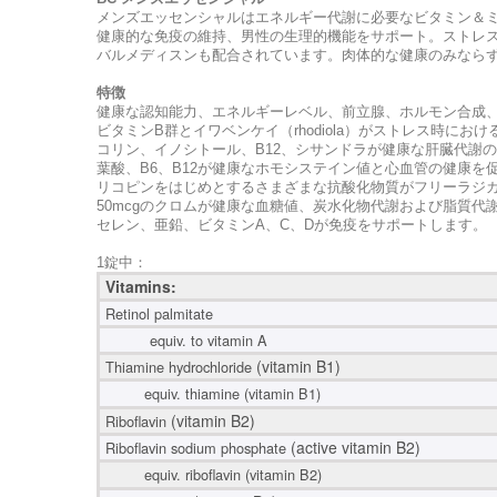
メンズエッセンシャルはエネルギー代謝に必要なビタミン＆
健康的な免疫の維持、男性の生理的機能をサポート。ストレ
バルメディスンも配合されています。肉体的な健康のみなら
特徴
健康な認知能力、エネルギーレベル、前立腺、ホルモン合成
ビタミンB群とイワベンケイ（rhodiola）がストレス時にお
コリン、イノシトール、B12、シサンドラが健康な肝臓代謝
葉酸、B6、B12が健康なホモシステイン値と心血管の健康を
リコピンをはじめとするさまざまな抗酸化物質がフリーラジ
50mcgのクロムが健康な血糖値、炭水化物代謝および脂質代
セレン、亜鉛、ビタミンA、C、Dが免疫をサポートします。
1錠中：
Vitamins:
Retinol palmitate
equiv. to vitamin A
(vitamin B1)
Thiamine hydrochloride
equiv. thiamine (vitamin B1)
(vitamin B2)
Riboflavin
(active vitamin B2)
Riboflavin sodium phosphate
equiv. riboflavin (vitamin B2)