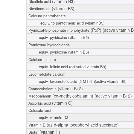
(vitamin B3)
Nicotinic acid
(vitamin B3)
Nicotinamide
Calcium pantothenate
equiv. to pantothenic acid (vitaminB5)
(P5P) (active vitamin B
Pyridoxal-5-phosphate monohydrate
equiv. pyridoxine (vitamin B6)
Pyridoxine hydrochloride
equiv. pyridoxine (vitamin B6)
Calcium folinate
equiv. folinic acid (activated vitamin B9)
Levomefolate calcium
equiv. levomefolic acid (5-MTHF)(active vitamin B9)
(vitamin B12)
Cyanocobalamin
(co-methylcobalamin) (active vitamin B12)
Mecobalamin
(vitamin C)
Ascorbic acid
Colecalciferol
equiv. vitamin D3
(as d-alpha tocopheryl acid succinate)
Vitamin E
(vitamin H)
Biotin