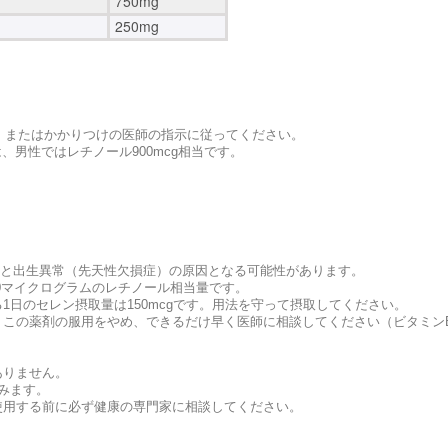
750mg
250mg
い。またはかかりつけの医師の指示に従ってください。
、男性ではレチノール900mcg相当です。
えると出生異常（先天性欠損症）の原因となる可能性があります。
0マイクログラムのレチノール相当量です。
日のセレン摂取量は150mcgです。用法を守って摂取してください。
この薬剤の服用をやめ、できるだけ早く医師に相談してください（ビタミン
ありません。
含みます。
使用する前に必ず健康の専門家に相談してください。