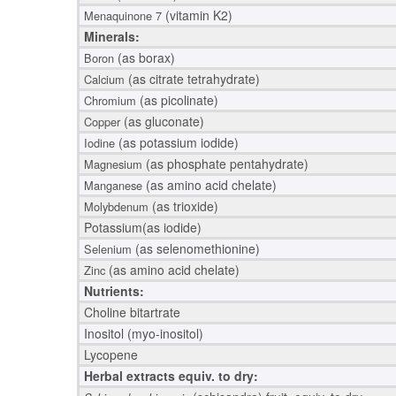
(vitamin K2)
Menaquinone 7
Minerals:
(as borax)
Boron
(as citrate tetrahydrate)
Calcium
(as picolinate)
Chromium
(as gluconate)
Copper
(as potassium iodide)
Iodine
(as phosphate pentahydrate)
Magnesium
(as amino acid chelate)
Manganese
(as trioxide)
Molybdenum
Potassium(as iodide)
(as selenomethionine)
Selenium
(as amino acid chelate)
Zinc
Nutrients:
Choline bitartrate
Inositol (myo-inositol)
Lycopene
Herbal extracts equiv. to dry: