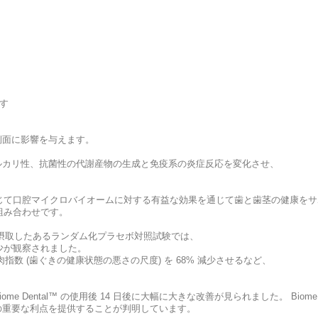
す
側面に影響を与えます。
ルカリ性、抗菌性の代謝産物の生成と免疫系の炎症反応を変化させ、
試験を通じて口腔マイクロバイオームに対する有益な効果を通じて歯と歯茎の健康を
組み合わせです。
tal™ を摂取したあるランダム化プラセボ対照試験では、
少が観察されました。
せ、歯肉指数 (歯ぐきの健康状態の悪さの尺度) を 68% 減少させるなど、
ental™ の使用後 14 日後に大幅に大きな改善が見られました。 Biome D
の重要な利点を提供することが判明しています。