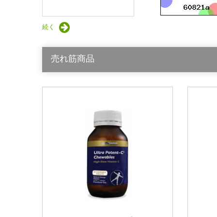
続く
売れ筋商品