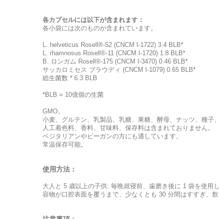
各カプセルには以下が含まれます：
各小袋には次のものが含まれています。
L. helveticus Rosell®-52 (CNCM I-1722) 3.4 BLB*
L. rhamnosus Rosell®-11 (CNCM I-1720) 1.8 BLB*
B. ロンガム Rosell®-175 (CNCM I-3470) 0.46 BLB*
サッカロミセス ブラウディ (CNCM I-1079) 0.65 BLB*
総生菌数 * 6.3 BLB
*BLB = 10億個の生菌
GMO。
小麦、グルテン、乳製品、乳糖、果糖、酵母、ナッツ、種子
人工着色料、香料、甘味料、保存料は含まれておりません。
ベジタリアンやビーガンの方にも適しています。
常温保存可能。
使用方法：
大人と 5 歳以上の子供: 毎晩就寝前、歯磨き後に 1 袋
容物が口腔表面を覆うまで、少なくとも 30 分間はすすぎ、