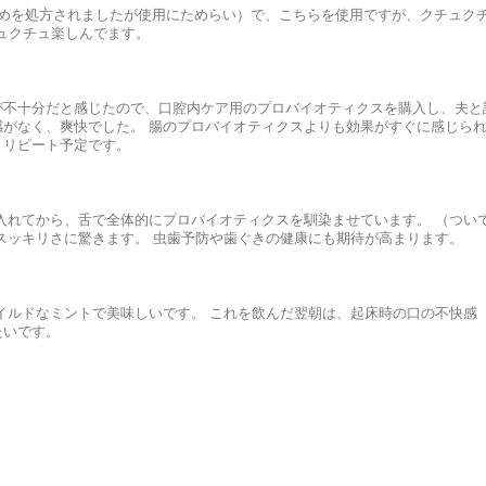
止めを処方されましたが使用にためらい）で、こちらを使用ですが、クチュク
チュクチュ楽しんでます。
が不十分だと感じたので、口腔内ケア用のプロバイオティクスを購入し、夫と
がなく、爽快でした。 腸のプロバイオティクスよりも効果がすぐに感じら
。リピート予定です。
入れてから、舌で全体的にプロバイオティクスを馴染ませています。 （つい
スッキリさに驚きます。 虫歯予防や歯ぐきの健康にも期待が高まります。
イルドなミントで美味しいです。 これを飲んだ翌朝は、起床時の口の不快感
たいです。