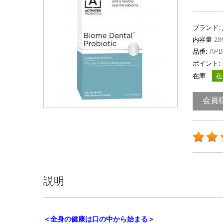
ブランド:
内容量
28
品番:
APB
ポイント:
在
在庫:
会員
説明
＜全身の健康は口の中から始まる＞