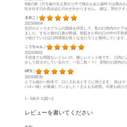
8歳の娘（只今歯の生え変わり中で痛みもあら歯科では痛み
吐き出すのか呑み込むのかがわかりません。 娘は、30分ク
まめこ
|
2023/09/04
先日のインスタグラムの投稿を拝見して、私の口腔内のケア
ました。すると朝の口臭が軽減、朝起きた時の口の中の不快感
ツ続けていけば口内環境が良くなるだろうと期待しています
こうちゃん
|
2023/09/01
子供達でも問題ないくらいの、優しいミント味です。 口内に
かして顔ヨガしているので、一石二鳥！？） 翌朝の口腔内の
HPS
|
2023/08/30
とても細かい粉末で、口に入れるとすぐに溶けます。 味はマ
バネバ感）が激減していました！主人も大絶賛。今後も続け
1 - 5表示 1/{延べ}
レビューを書いてください