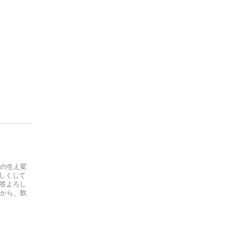
歯の生え変
しくして
回答よろし
てから、飲