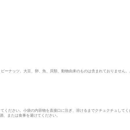
、ピーナッツ、大豆、卵、魚、貝類、動物由来のものは含まれておりません。
を使用してください。小袋の内容物を直接口に注ぎ、溶けるまでクチュクチュして
飲酒、または食事を避けてください。