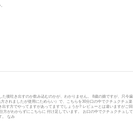
い。
。
ュした後吐き出すのか飲み込むのかが、わかりません。 8歳の娘ですが、只今
方されましたが使用にためらい）で、こちらを30分口の中でクチュクチュ楽
き出す方でやってますがあってますでしょうか? レビューとは違いますがご
の仕方がわからずにこちらに 付け足しています。 お口の中でクチュクチュし
す。 なみ