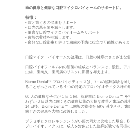
歯の健康と健康な口腔マイクロバイオームのサポートに。
特徴：
• 歯と歯ぐきの健康をサポート
• 口内の悪玉菌を減らします。
• 健康な口腔マイクロバイオームをサポート
• 歯垢の蓄積を軽減します。
• 良好な口腔衛生と併せて虫歯の予防に役立つ可能性がありま
口腔マイクロバイオームの健康は、口腔の健康のさまざまな
口腔バイオフィルム内の細菌の組成とバランスは、酸性、ア
虫歯、歯肉炎、歯周病のリスクに影響を与えます。
Biome Dental™ プロバイオティクスは、7 つの臨床
ることが示されている 4 つの特定のプロバイオティクス株の
60 人の健康な子供が 1 日 1 回、就寝前に Biome Den
わずか 3 日以内に歯ぐきの健康状態の大幅な改善と歯垢の減
14 日後、Biome Dental™ は歯垢の蓄積を 69% 減少さ
歯ぐきの健康を大幅に改善しました。
プラセボとクロレキシジンうがい薬の両方と比較した場合、Biome D
プロバイオティクスは、成人を対象とした臨床試験でも同様