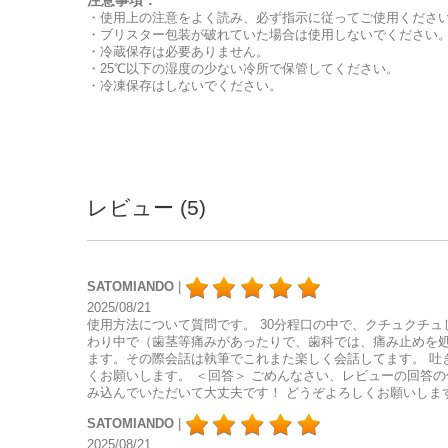
注意事項：
​・使用上の注意をよく読み、必ず指示に従ってご使用くださ
・ブリスター包装が破れていた場合は使用しないでください
・冷蔵保存は必要ありません。
・25℃以下の湿度の少ない冷所で保管してください。
・冷凍保存はしないでください。
レビュー (5)
SATOMIANDO
|
2025/08/21
使用方法について質問です。 30分程口の中で、クチュクチ
わり中で（歯茎等痛みがあったりで、歯科では、痛み止めを処
ます。その際会話は執筆でこれまた楽しく会話してます。 吐
くお願いします。 ＜回答＞ ごめんなさい、レビューの回答
み込んでいただいて大丈夫です！ どうぞよろしくお願いしま
SATOMIANDO
|
2025/08/21