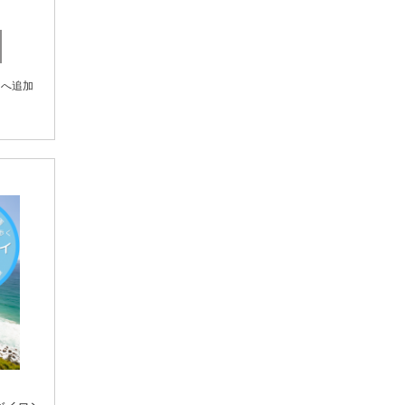
Nature's Sunshine
Natures Goodness
トへ追加
NATUROBEST
Nutra Organics
Orthoplex
P'ure Papayacare
Phytality
Raw Food Factory
Sunbutter Skincare
Tallo Skin
Thompson's