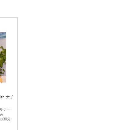
Bonvit
Health Kultcha
Herbatonin
Herbs of Gold
I'm Nutrients
Kolorex
Locako
Martin & Pleasance
th ナチ
MEDIHERB
ルテー
MooGoo
なみ
の30分
Natural Extracts