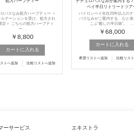
処方ハーブティー
ナチュロパスなみが案内する 
ベイ半日リトリートツア
ロパスなみ処方ハーブティー ＜
バイロンベイ在住20年以上のナ
サルテーションを受け、処方され
パスなみがご案内する、心と体
限定＞ こちらの処方ハーブティ
こぶ“癒しの半日旅”。 ..
ー...
￥68,000
￥8,800
カートに入れる
カートに入れる
希望リストへ追加
比較リス
ストへ追加
比較リストへ追加
マーサービス
エキストラ