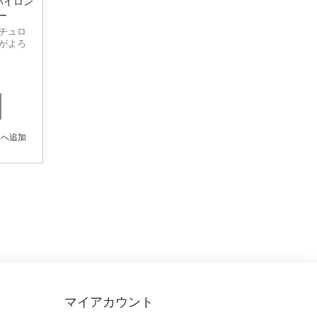
バイロン
TONIKA
ー
チュロ
Ultimately Natural
がよろ
.
トへ追加
マイアカウント