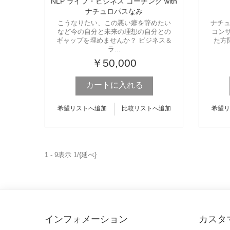
NLP ライフ・ビジネス コーチング with
ナチュロパスなみ
こうなりたい、この悪い癖を辞めたい
ナチュ
など今の自分と未来の理想の自分との
コン
ギャップを埋めませんか？ ビジネス＆
た方
ラ...
￥50,000
カートに入れる
希望リストへ追加
比較リストへ追加
希望リ
1 - 9表示 1/{延べ}
インフォメーション
カスタ