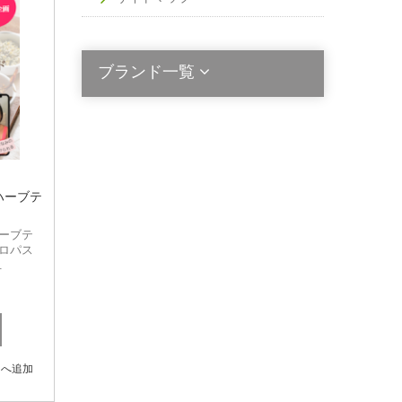
ブランド一覧
2die4
Acala Stem
ハーブテ
Activated Probiotics
ーブテ
Alinga Organics
ロパス
.
Berringa
Bio Ceuticals
BioActiv Healthcare
トへ追加
Bioclinic Naturals