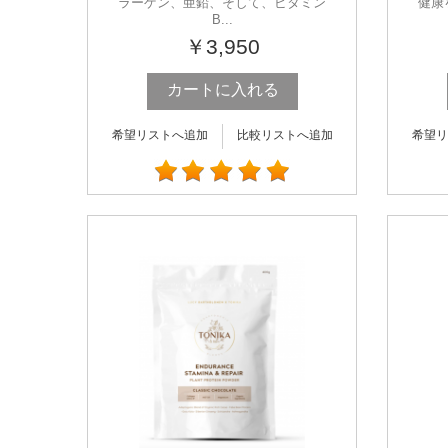
ラーゲン、亜鉛、そして、ビタミン
健康
B...
￥3,950
カートに入れる
希望リストへ追加
比較リストへ追加
希望リ