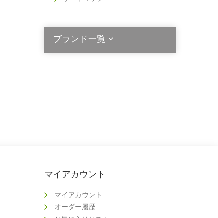
ブランド一覧
2die4
Acala Stem
Activated Probiotics
Alinga Organics
Berringa
マイアカウント
Bio Ceuticals
BioActiv Healthcare
マイアカウント
オーダー履歴
Bioclinic Naturals