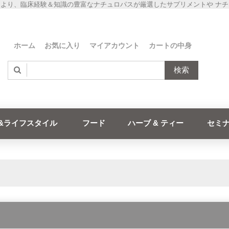
より、臨床経験＆知識の豊富なナチュロパスが厳選したサプリメントや ナ
ホーム
お気に入り
マイアカウント
カートの中身
検索
&ライフスタイル
フード
ハーブ & ティー
セミ