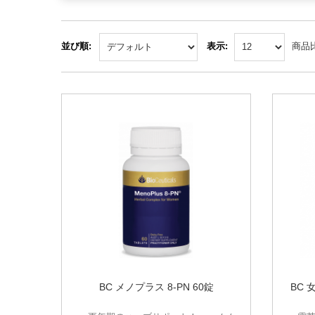
並び順:
表示:
商品比
BC メノプラス 8-PN 60錠
BC 