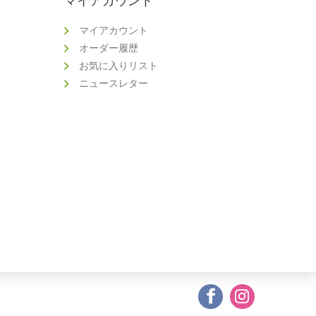
マイアカウント
Nature's Sunshine
マイアカウント
Natures Goodness
オーダー履歴
お気に入りリスト
NATUROBEST
ニュースレター
Nutra Organics
Orthoplex
P'ure Papayacare
Phytality
Raw Food Factory
Sunbutter Skincare
Tallo Skin
Thompson's