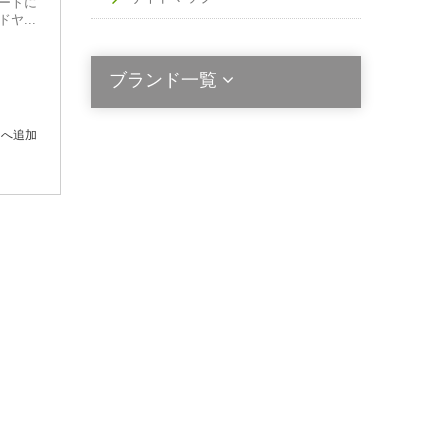
ートに
ヤ...
ブランド一覧
トへ追加
2die4
Acala Stem
Activated Probiotics
Alinga Organics
Berringa
Bio Ceuticals
BioActiv Healthcare
Bioclinic Naturals