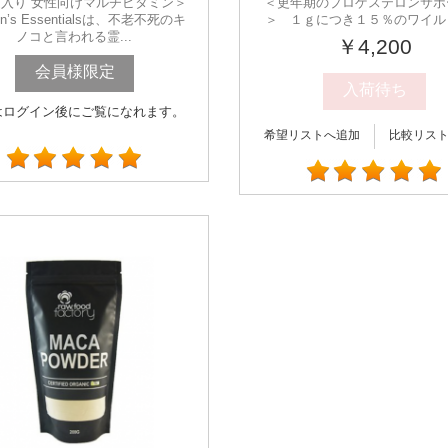
入り 女性向けマルチビタミン＞
＜更年期のプロゲステロンサポ
n’s Essentialsは、不老不死のキ
＞ １ｇにつき１５％のワイルド
ノコと言われる霊...
￥4,200
会員様限定
入荷待ち
はログイン後にご覧になれます。
希望リストへ追加
比較リス