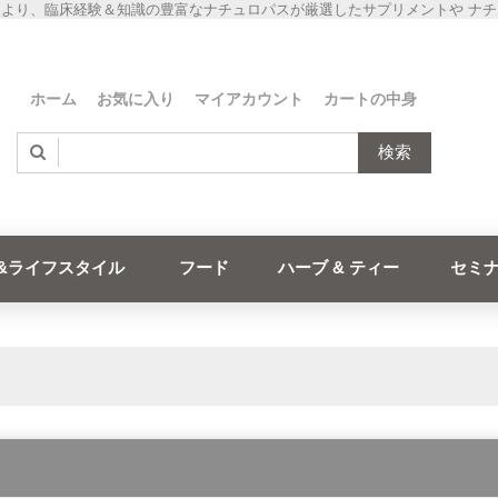
より、臨床経験＆知識の豊富なナチュロパスが厳選したサプリメントや ナ
ホーム
お気に入り
マイアカウント
カートの中身
検索
&ライフスタイル
フード
ハーブ & ティー
セミ