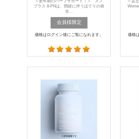
＜更年期のハーブサポート！＞ メノ
＜霊芝
プラス 8-PNは、閉経に伴うほてりの発
Wome
生...
会員様限定
価格はログイン後にご覧になれます。
価格