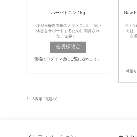
ハーバトニン 15g
Raw 
<100%植物由来のメラトニン> 深い
<いつ
休息をサポートするために開発され
カは
た、世界ト...
を整
会員様限定
価格はログイン後にご覧になれます。
希望リ
1 - 5表示 1/{延べ}