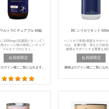
 ウルトラC チュアブル 60錠
BC シリカリキッド 500m
に1000mgの高濃度ビタミンC！
<シリカで美肌•美髪をサポート
天然オレンジ味の美味しいチュア
カは、皮膚や髪、骨などの結合
ブルタイプのビタミ...
健康をサポートする重要な成分で
会員様限定
会員様限定
はログイン後にご覧になれます。
価格はログイン後にご覧になれ