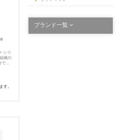
ブランド一覧
l
2die4
> シリ
組織の
Acala Stem
...
Activated Probiotics
ます。
Alinga Organics
Berringa
Bio Ceuticals
BioActiv Healthcare
Bioclinic Naturals