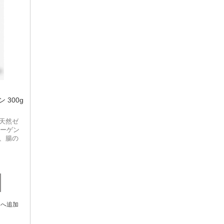
Bonvit
Health Kultcha
Herbatonin
Herbs of Gold
I'm Nutrients
ン 300g
Kolorex
天然ゼ
ラーゲン
Locako
、腸の
Martin & Pleasance
MEDIHERB
MooGoo
トへ追加
Natural Extracts