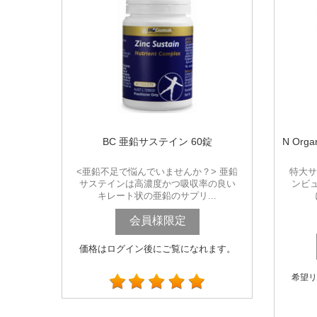
BC 亜鉛サステイン 60錠
N Or
<亜鉛不足で悩んでいませんか？> 亜鉛
特大サ
サステインは高濃度かつ吸収率の良い
ンビ
キレート状の亜鉛のサプリ...
会員様限定
価格はログイン後にご覧になれます。
希望リ