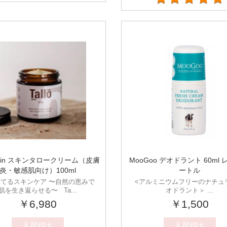
o Skin スキンタロークリーム（皮膚
MooGoo デオドラント 60ml
炎・敏感肌向け）100ml
ートル
てるスキンケア 〜自然の恵みで
<アルミニウムフリーのナチュ
肌を生き返らせる〜 Ta...
オドラント＞ ...
￥6,980
￥1,500
入荷待ち
入荷待ち