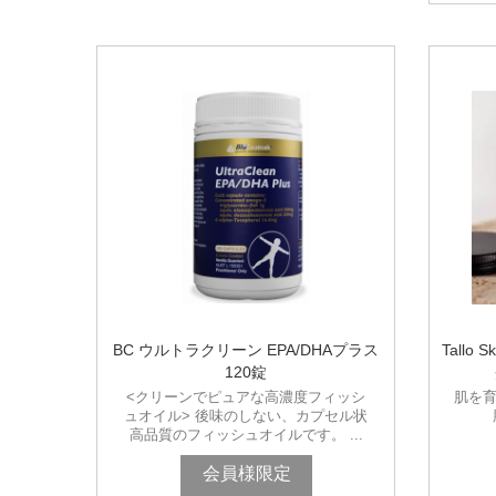
BC ウルトラクリーン EPA/DHAプラス
Tall
120錠
<クリーンでピュアな高濃度フィッシ
肌を育
ュオイル> 後味のしない、カプセル状
高品質のフィッシュオイルです。 ...
会員様限定