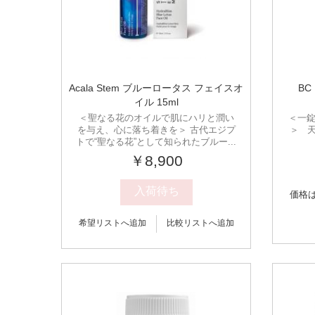
Acala Stem ブルーロータス フェイスオ
BC
イル 15ml
＜聖なる花のオイルで肌にハリと潤い
＜一錠
を与え、心に落ち着きを＞ 古代エジプ
＞ 
トで“聖なる花”として知られたブルー...
￥8,900
入荷待ち
価格
希望リストへ追加
比較リストへ追加