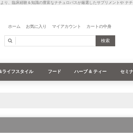
より、臨床経験＆知識の豊富なナチュロパスが厳選したサプリメントや ナ
ホーム
お気に入り
マイアカウント
カートの中身
検索
&ライフスタイル
フード
ハーブ & ティー
セミ