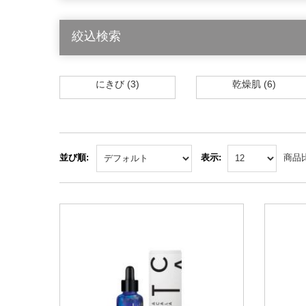
絞込検索
にきび (3)
乾燥肌 (6)
並び順:
表示:
商品比