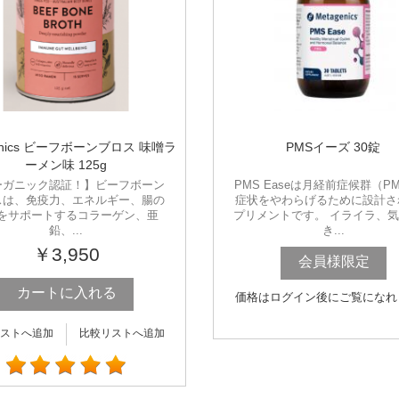
ganics ビーフボーンブロス 味噌ラ
PMSイーズ 30錠
ーメン味 125g
ーガニック認証！】ビーフボーン
PMS Easeは月経前症候群（P
スは、免疫力、エネルギー、腸の
症状をやわらげるために設計さ
をサポートするコラーゲン、亜
プリメントです。 イライラ、
鉛、...
き...
￥3,950
会員様限定
カートに入れる
価格はログイン後にご覧になれ
ストへ追加
比較リストへ追加