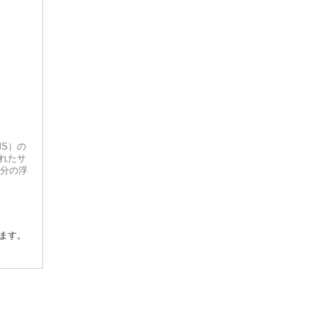
Nature's Sunshine
Natures Goodness
NATUROBEST
Nutra Organics
Orthoplex
MS）の
P'ure Papayacare
れたサ
気分の浮
Phytality
Raw Food Factory
ます。
Sunbutter Skincare
Tallo Skin
Thompson's