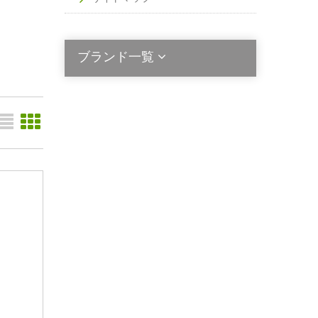
ブランド一覧
2die4
Acala Stem
Activated Probiotics
Alinga Organics
Berringa
Bio Ceuticals
BioActiv Healthcare
Bioclinic Naturals