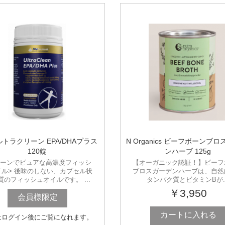
ルトラクリーン EPA/DHAプラス
N Organics ビーフボーンブロ
120錠
ンハーブ 125g
リーンでピュアな高濃度フィッシ
【オーガニック認証！】ビーフ
イル> 後味のしない、カプセル状
ブロスガーデンハーブは、自然
質のフィッシュオイルです。 ...
タンパク質とビタミンBが..
￥3,950
会員様限定
カートに入れる
はログイン後にご覧になれます。