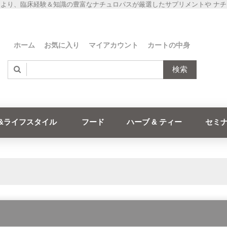
より、臨床経験＆知識の豊富なナチュロパスが厳選したサプリメントや ナ
ホーム
お気に入り
マイアカウント
カートの中身
検索
&ライフスタイル
フード
ハーブ & ティー
セミ