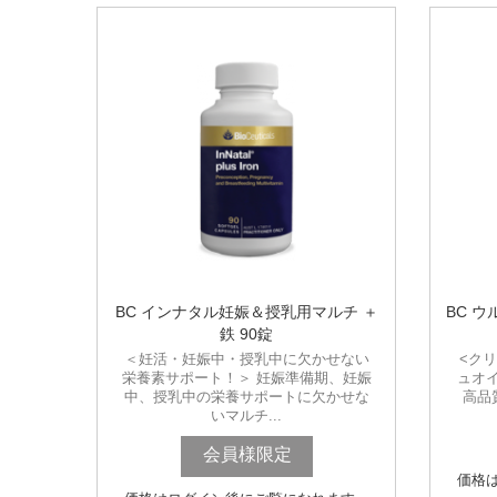
BC インナタル妊娠＆授乳用マルチ ＋
BC ウ
鉄 90錠
＜妊活・妊娠中・授乳中に欠かせない
<ク
栄養素サポート！＞ 妊娠準備期、妊娠
ュオ
中、授乳中の栄養サポートに欠かせな
高品
いマルチ...
会員様限定
価格