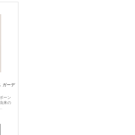
TONIKA
Ultimately Natural
ス ガーデ
ボーン
由来の
.