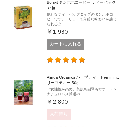
Bonvit タンポポコーヒー ティーバッグ
32包
便利なティーバッグタイプのタンポポコー
ヒーです。 リッチで芳醇な味わいを感じ
られるタ...
￥1,980
カートに入れる
Alinga Organics ハーブティー Femininity
リーフティー 50g
＜女性性を高め、美肌も副腎もサポート＞
ナチュロパス厳選の...
￥2,800
入荷待ち