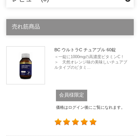
売れ筋商品
BC ウルトラC チュアブル 60錠
＜一錠に1000mgの高濃度ビタミンC！
＞ 天然オレンジ味の美味しいチュアブ
ルタイプのビタミ...
会員様限定
価格はログイン後にご覧になれます。