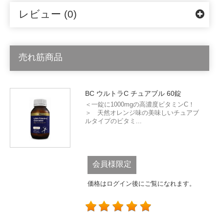
レビュー (0)
売れ筋商品
BC ウルトラC チュアブル 60錠
＜一錠に1000mgの高濃度ビタミンC！
＞ 天然オレンジ味の美味しいチュアブ
ルタイプのビタミ...
会員様限定
価格はログイン後にご覧になれます。