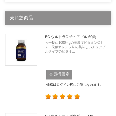
売れ筋商品
BC ウルトラC チュアブル 60錠
＜一錠に1000mgの高濃度ビタミンC！
＞ 天然オレンジ味の美味しいチュアブ
ルタイプのビタミ...
会員様限定
価格はログイン後にご覧になれます。
BC ウルトラC パウダー 500g