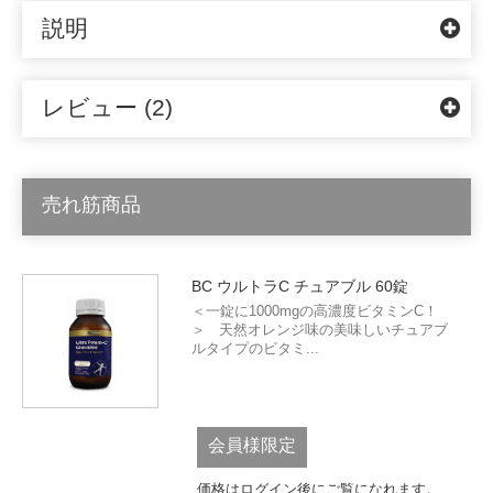
説明
レビュー (2)
売れ筋商品
BC ウルトラC チュアブル 60錠
＜一錠に1000mgの高濃度ビタミンC！
＞ 天然オレンジ味の美味しいチュアブ
ルタイプのビタミ...
会員様限定
価格はログイン後にご覧になれます。