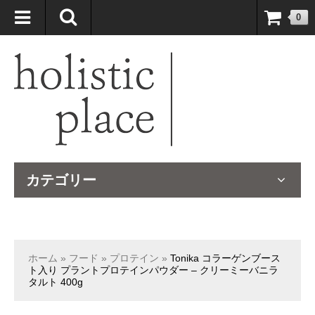
自然療法大国のオーストラリアより、臨床経験＆知識の豊富なナチュ
0
ロパスが厳選したサプリメントや ナチュラルグッズをお届けします！
カテゴリー
ホーム
»
フード
»
プロテイン
»
Tonika コラーゲンブース
ト入り プラントプロテインパウダー – クリーミーバニラ
タルト 400g