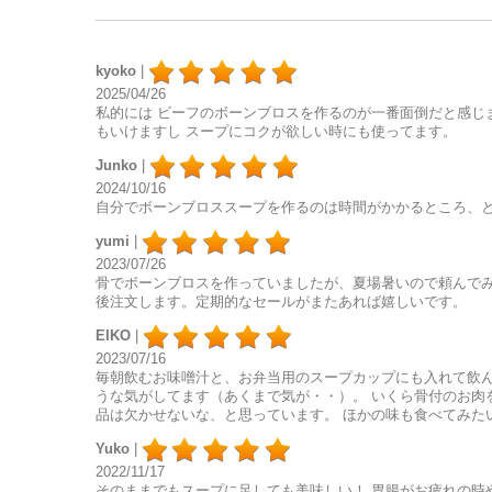
kyoko
|
2025/04/26
私的には ビーフのボーンブロスを作るのが一番面倒だと感じ
もいけますし スープにコクが欲しい時にも使ってます。
Junko
|
2024/10/16
自分でボーンブロススープを作るのは時間がかかるところ、
yumi
|
2023/07/26
骨でボーンブロスを作っていましたが、夏場暑いので頼んでみ
後注文します。定期的なセールがまたあれば嬉しいです。
EIKO
|
2023/07/16
毎朝飲むお味噌汁と、お弁当用のスープカップにも入れて飲ん
うな気がしてます（あくまで気が・・）。 いくら骨付のお肉
品は欠かせないな、と思っています。 ほかの味も食べてみた
Yuko
|
2022/11/17
そのままでもスープに足しても美味しい！ 胃腸がお疲れの時