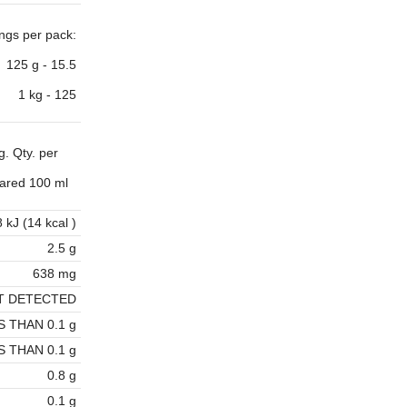
ngs per pack:
125 g - 15.5
1 kg - 125
g. Qty. per
ared 100 ml
 kJ (14 kcal )
2.5 g
638 mg
T DETECTED
S THAN 0.1 g
S THAN 0.1 g
0.8 g
0.1 g