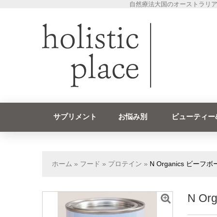
自然療法大国のオーストラリア
サプリメント
お悩み別
ビューティー
ホーム
»
フード
»
プロテイン
»
N Organics ビー
N O