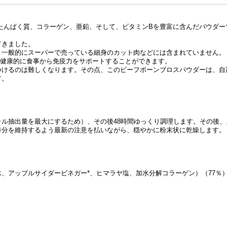
たんぱく質、コラーゲン、亜鉛、そして、ビタミンBを豊富に含んだパウダー
てきました。
、一般的にスーパーで売っている細身のカット肉などには含まれていません。
、健康的に食事から免疫力をサポートすることができます。
つけるのは難しくなります。その点、このビーフボーンブロスパウダーは、自
す。
ル抽出量を最大にするため）、その後48時間ゆっくり調理します。その後、
養分を維持するよう最新の注意を払いながら、穏やかに粉末状に乾燥します。
、アップルサイダービネガー*、ヒマラヤ塩、加水分解コラーゲン）（77％
。