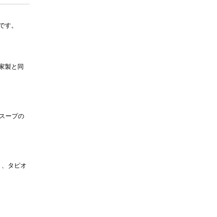
Kolorex
です。
Locako
Martin & Pleasance
家製と同
MEDIHERB
MooGoo
Natural Extracts
スープの
Nature's Sunshine
Natures Goodness
）、タピオ
NATUROBEST
Nutra Organics
Orthoplex