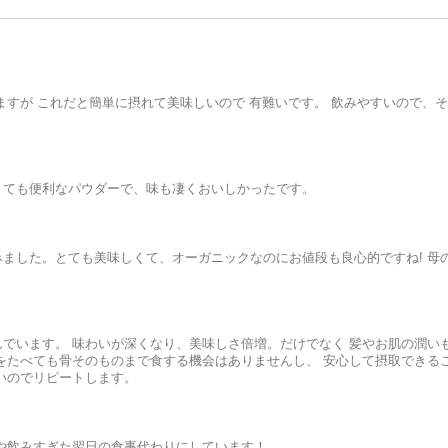
ますが これだと簡単に摂れて美味しいので 有難いです。 飲みやすいので、
とても便利なパウダーで、味も凄くおいしかったです。
ました。とても美味しくて、オーガニックなのにお値段も良心的ですね! 母
でいます。 味わいが深くなり、美味しさ倍増。だけでなく 髪やお肌の潤い
をたべても骨そのものまで食する機会はありませんし、 安心して摂取できる
いのでリピートします。
や飲みすぎた翌日の食事代わりにしています！