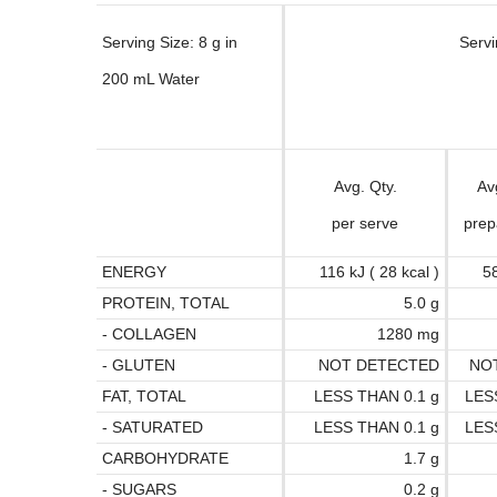
Serving Size: 8 g in
Servi
200 mL Water
Avg. Qty.
Av
per serve
prep
ENERGY
116 kJ ( 28 kcal )
58
PROTEIN, TOTAL
5.0 g
- COLLAGEN
1280 mg
- GLUTEN
NOT DETECTED
NO
FAT, TOTAL
LESS THAN 0.1 g
LES
- SATURATED
LESS THAN 0.1 g
LES
CARBOHYDRATE
1.7 g
- SUGARS
0.2 g