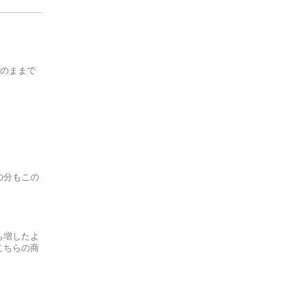
そのままで
の分もこの
も増したよ
こちらの商