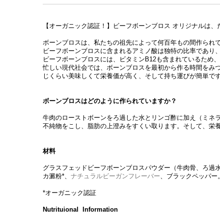
【オーガニック認証！】
ビーフボーンブロス オリジナルは、
ボーンブロスは、私たちの祖先によって何百年もの間作られ
ビーフボーンブロスに含まれるアミノ酸は独特の比率であり
ビーフボーンブロスには、ビタミンB12も含まれているため
忙しい現代社会では、ボーンブロスを最初から作る時間をみ
じくらい美味しくて栄養価が高く、そして持ち運びが簡単で
ボーンブロスはどのように作られていますか？
牛肉のローストボーンをろ過した水とリンゴ酢に加え（ミネラ
不純物をこし、脂肪の上澄みをすくい取ります。そして、栄
材料
グラスフェッドビーフボーンブロスパウダー（牛肉骨、ろ過水
カ澱粉*、
ナチュラルビーガンフレーバー
、ブラックペッパー
*オーガニック認証
Nutrituional Information