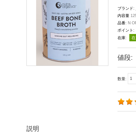
ブランド:
内容量
12
品番:
N O
ポイント:
在
在庫:
値段:
数量:
説明