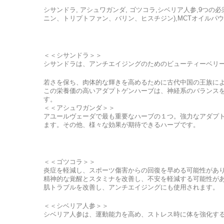
シサンドラ, アシュワガンダ, ゴツコラ,シベリア人参,9
ニン、トリプトファン、バリン、ヒスチジン),MCTオイルパ
＜＜シサンドラ＞＞
シサンドラは、アンチエイジングのためのビューティーベリ
若さを保ち、肉体的な輝きを高めるために古代中国の王族に
この栄養価の高いアダプトゲンハーブは、神経系のバランス
す。
＜＜アシュワガンダ＞＞
アユールヴェーダで最も重要なハーブの１つ。強力なアダプ
ます。その他、様々な効果が期待できるハーブです。
＜＜ゴツコラ＞＞
炎症を軽減し、スポーツ傷害からの回復を早める可能性があ
精神的な覚醒とスタミナを改善し、不安を軽減する可能性が
肌トラブルを改善し、アンチエイジングにも使用されます。
＜＜シベリア人参＞＞
シベリア人参は、運動能力を高め、ストレス時に体を強化す