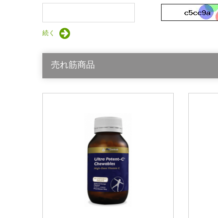
続く
売れ筋商品