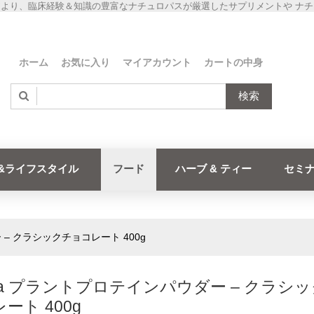
より、臨床経験＆知識の豊富なナチュロパスが厳選したサプリメントや ナ
ホーム
お気に入り
マイアカウント
カートの中身
検索
&ライフスタイル
フード
ハーブ & ティー
セミ
 – クラシックチョコレート 400g
ika プラントプロテインパウダー – クラシ
ート 400g