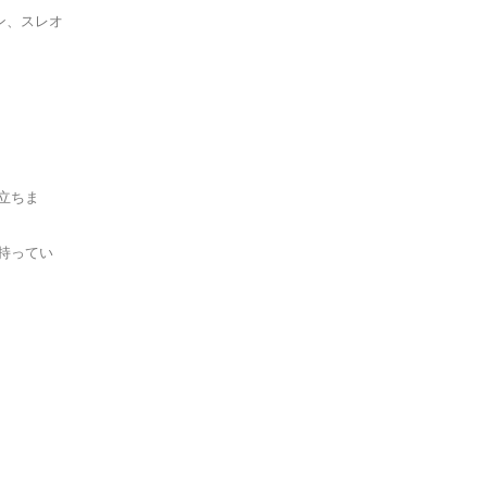
ン、スレオ
P'ure Papayacare
Phytality
Raw Food Factory
Sunbutter Skincare
立ちま
Tallo Skin
Thompson's
持ってい
TONIKA
Ultimately Natural