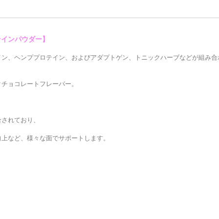
テインパウダー】
イン、ヘンププロテイン、およびアダプトゲン、トニックハーブなどが組み合
クチョコレートフレーバー。
合されており、
向上など、様々な面でサポートします。