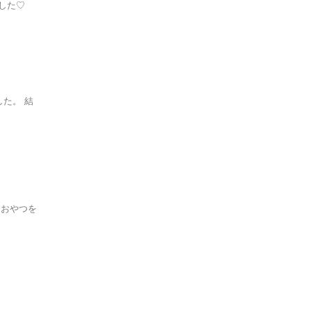
した♡
た。 結
たおやつを