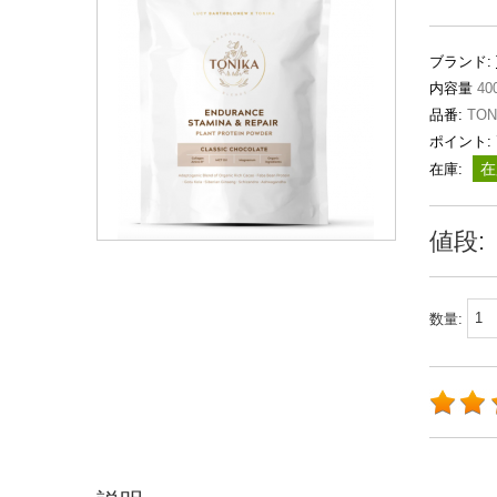
ブランド:
内容量
40
品番:
TON
ポイント:
在
在庫:
値段:
数量: