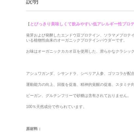
説明
とびっきり美味しくて飲みやすい低アレルギー性プロ
【
発芽および発酵したエンドウ豆プロテイン、ソラマメプロテ
いる植物性由来のオーガニックプロテインパウダーです。
お味はオーガニックカカオ豆を使用した、滑らかなクラシッ
アシュワガンダ、シサンドラ、シベリア人参、ゴツコラが配
運動能力の向上、回復を促進、精神的覚醒の促進、スタミナ
ビーガン、グルテンフリーで砂糖は含有されておりません。
100％天然成分で作られています。
原材料：