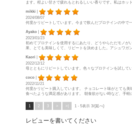
ます。程よい甘さで疲れもとれるしいい香りです。私はホッ
mikki
|
2024/08/07
何度かリピートしています。今まで飲んだプロテインの中で
Ayako
|
2023/01/23
初めてプロテインを使用するにあたり、どうやらただモノがい
果、とても美味しくて、リピートを決めました。アシュワガ
Kaori
|
2022/12/12
母とともにリピートしています。色々なプロテインを試して
coco
|
2022/11/21
何度かリピート購入しています。 チョコレート味がとても美
食べたような満足感があります。 朝食欲がない時など、手軽
1
2
3
>
>|
1 - 5表示 3/{延べ}
レビューを書いてください