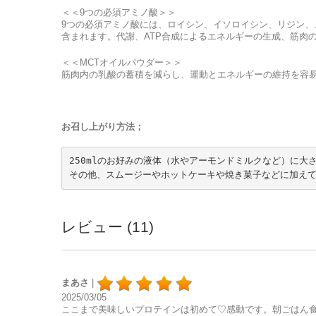
＜＜9つの必須アミノ酸＞＞
9つの必須アミノ酸には、ロイシン、イソロイシン、リジン
含まれます。代謝、ATP合成によるエネルギーの生成、筋肉
＜＜MCTオイルパウダー＞＞
筋肉内の乳酸の蓄積を減らし、運動とエネルギーの維持を容
お召し上がり方法；
250mlのお好みの液体（水やアーモンドミルクなど）に大
レビュー (11)
まあさ
|
2025/03/05
ここまで美味しいプロテインは初めて♡感動です。朝ごはん