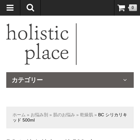
自然療法大国のオーストラリアより、臨床経験＆知識の豊富なナチュ
0
ロパスが厳選したサプリメントや ナチュラルグッズをお届けします！
カテゴリー
ホーム
»
お悩み別
»
肌のお悩み
»
乾燥肌
»
BC シリカリキ
ッド 500ml