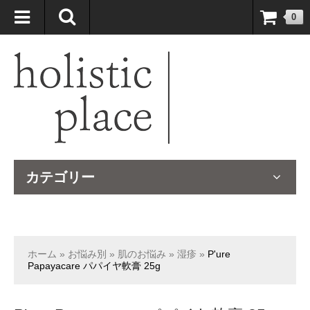
自然療法大国のオーストラリアより、臨床経験＆知識の豊富なナチュ
0
ロパスが厳選したサプリメントや ナチュラルグッズをお届けします！
カテゴリー
ホーム
»
お悩み別
»
肌のお悩み
»
湿疹
»
P'ure
Papayacare パパイヤ軟膏 25g