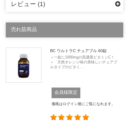
レビュー (1)
売れ筋商品
BC ウルトラC チュアブル 60錠
＜一錠に1000mgの高濃度ビタミンC！
＞ 天然オレンジ味の美味しいチュアブ
ルタイプのビタミ...
会員様限定
価格はログイン後にご覧になれます。