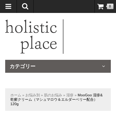
自然療法大国のオーストラリアより、臨床経験＆知識の豊富なナチュ
0
ロパスが厳選したサプリメントや ナチュラルグッズをお届けします！
カテゴリー
ホーム
»
お悩み別
»
肌のお悩み
»
湿疹
»
MooGoo 湿疹&
乾癬クリーム（マシュマロウ＆エルダーベリー配合）
120g