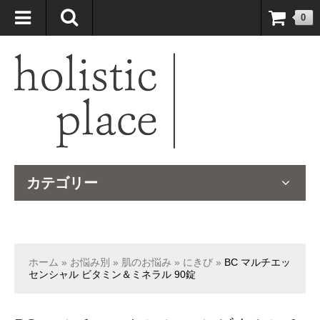
自然療法大国のオーストラリアより、臨床経験＆知識の豊富なナチュ
0
ロパスが厳選したサプリメントや ナチュラルグッズをお届けします！
カテゴリー
ホーム
»
お悩み別
»
肌のお悩み
»
にきび
»
BC マルチエッ
センシャル ビタミン＆ミネラル 90錠