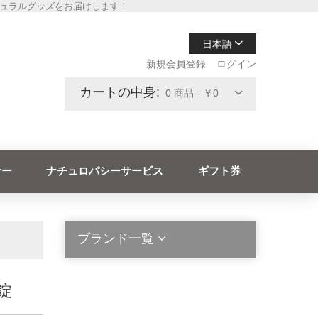
チュラルグッズをお届けします！
日本語
新規会員登録
ログイン
カートの中身:
0 商品 - ￥0
ナー
ナチュロパシーサービス
ギフト券
ブランド一覧
錠
2die4