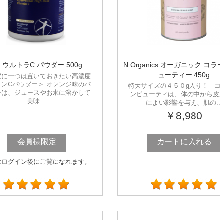
C ウルトラC パウダー 500g
N Organics オーガニック コ
ューティー 450g
家に一つは置いておきたい高濃度
ミンCパウダー＞ オレンジ味のパ
特大サイズの４５０g入り！ 
ーは、ジュースやお水に溶かして
ンビューティは、体の中から皮
美味...
によい影響を与え、肌の..
￥8,980
会員様限定
カートに入れる
はログイン後にご覧になれます。