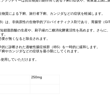
スブラウディーは抗生物質の副作用である下痢の症状や、発展途上国に
生物質による下痢、旅行者下痢、カンジダなどの症状を軽減します。
B）は、非病原性の生物学的プロバイオティクス剤であり、胃腸管（GI
よび短鎖脂肪酸の生産や、刷子縁の二糖消化酵素活性を高めます。さらに
ます。
必要が無くなると除去されます。
学的に診断された過敏性腸症候群（IBS）を一時的に緩和します。
下痢やカンジダなどの症状を最小限にしてくれます。
も使用していただけます。
250mg