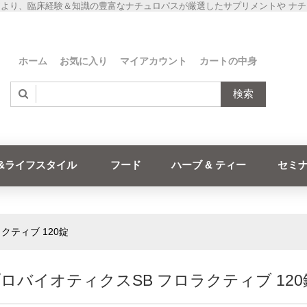
より、臨床経験＆知識の豊富なナチュロパスが厳選したサプリメントや ナ
ホーム
お気に入り
マイアカウント
カートの中身
検索
&ライフスタイル
フード
ハーブ & ティー
セミ
クティブ 120錠
プロバイオティクスSB フロラクティブ 120