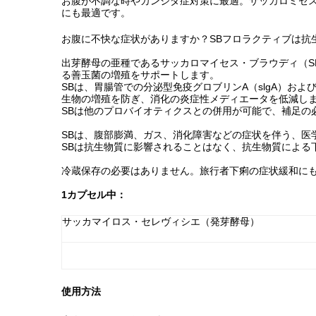
お腹が不調な時やカンジダ症対策に最適。サッカロミセ
にも最適です。
お腹に不快な症状がありますか？SBフロラクティブは抗
出芽酵母の亜種であるサッカロマイセス・ブラウディ（S
る善玉菌の増殖をサポートします。
SBは、胃腸管での分泌型免疫グロブリンA（slgA）お
生物の増殖を防ぎ、消化の炎症性メディエータを低減し
SBは他のプロバイオティクスとの併用が可能で、補足の
SBは、腹部膨満、ガス、消化障害などの症状を伴う、医
SBは抗生物質に影響されることはなく、抗生物質による
冷蔵保存の必要はありません。旅行者下痢の症状緩和に
1カプセル中：
サッカマイロス・セレヴィシエ（発芽酵母）
使用方法