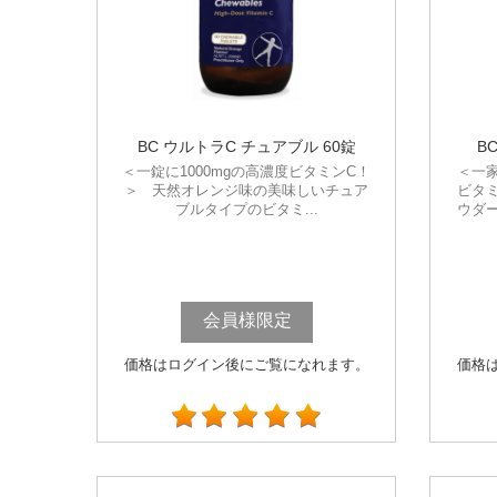
BC ウルトラC チュアブル 60錠
B
＜一錠に1000mgの高濃度ビタミンC！
＜一
＞ 天然オレンジ味の美味しいチュア
ビタ
ブルタイプのビタミ...
ウダ
会員様限定
価格はログイン後にご覧になれます。
価格