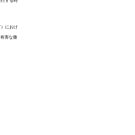
旅行する時
Kolorex
Locako
T）におけ
Martin & Pleasance
、有害な微
MEDIHERB
MooGoo
Natural Extracts
Nature's Sunshine
Natures Goodness
NATUROBEST
Nutra Organics
Orthoplex