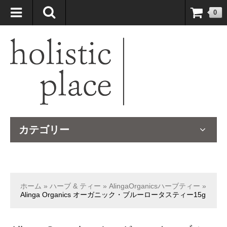
自然療法大国のオーストラリアより、臨床経験＆知識の豊富なナチュ
0
ロパスが厳選したサプリメントや ナチュラルグッズをお届けします！
カテゴリー
ホーム
»
ハーブ & ティー
»
AlingaOrganicsハーブティー
»
Alinga Organics オーガニック・ブルーロータスティー15g