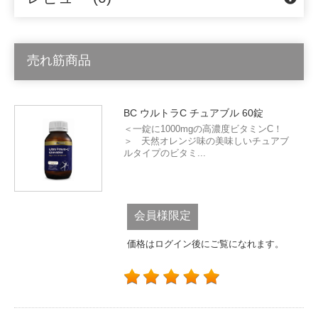
売れ筋商品
BC ウルトラC チュアブル 60錠
＜一錠に1000mgの高濃度ビタミンC！
＞ 天然オレンジ味の美味しいチュアブ
ルタイプのビタミ...
会員様限定
価格はログイン後にご覧になれます。