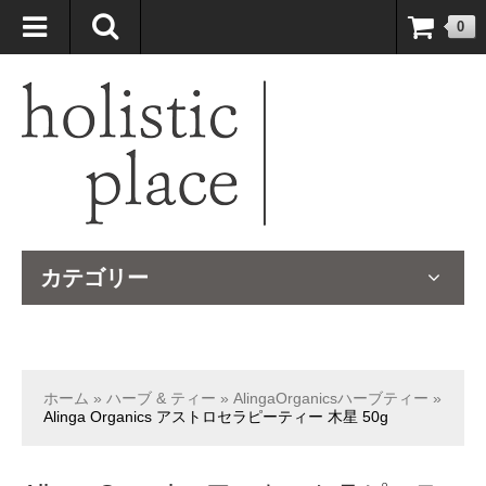
自然療法大国のオーストラリアより、臨床経験＆知識の豊富なナチュ
0
ロパスが厳選したサプリメントや ナチュラルグッズをお届けします！
カテゴリー
ホーム
»
ハーブ & ティー
»
AlingaOrganicsハーブティー
»
Alinga Organics アストロセラピーティー 木星 50g