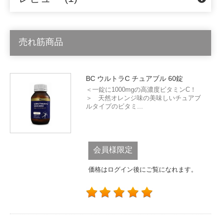
売れ筋商品
BC ウルトラC チュアブル 60錠
＜一錠に1000mgの高濃度ビタミンC！
＞ 天然オレンジ味の美味しいチュアブ
ルタイプのビタミ...
会員様限定
価格はログイン後にご覧になれます。