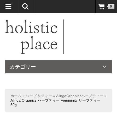
自然療法大国のオーストラリアより、臨床経験＆知識の豊富なナチュ
0
ロパスが厳選したサプリメントや ナチュラルグッズをお届けします！
カテゴリー
ホーム
»
ハーブ & ティー
»
AlingaOrganicsハーブティー
»
Alinga Organics ハーブティー Femininity リーフティー
50g