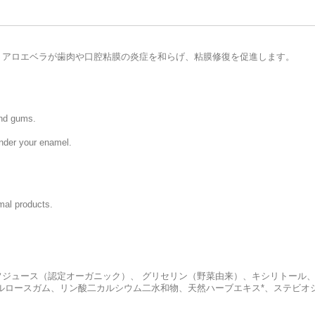
。アロエベラが歯肉や口腔粘膜の炎症を和らげ、粘膜修復を促進します。
and gums.
under your enamel.
mal products.
ジュース（認定オーガニック）、 グリセリン（野菜由来）、キシリトール
ルロースガム、リン酸二カルシウム二水和物、天然ハーブエキス*、ステビオ