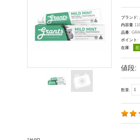
ブランド:
内容量
11
品番:
GRA
ポイント:
在
在庫:
値段:
数量: