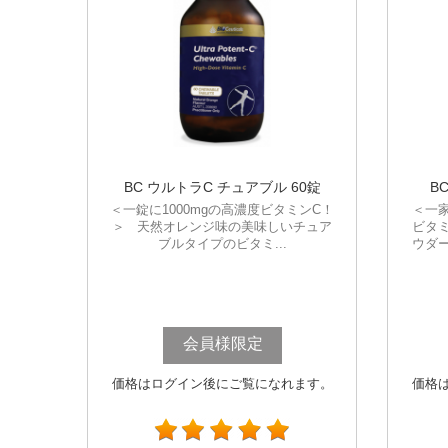
BC ウルトラC チュアブル 60錠
B
＜一錠に1000mgの高濃度ビタミンC！
＜一
＞ 天然オレンジ味の美味しいチュア
ビタ
ブルタイプのビタミ...
ウダ
会員様限定
価格はログイン後にご覧になれます。
価格