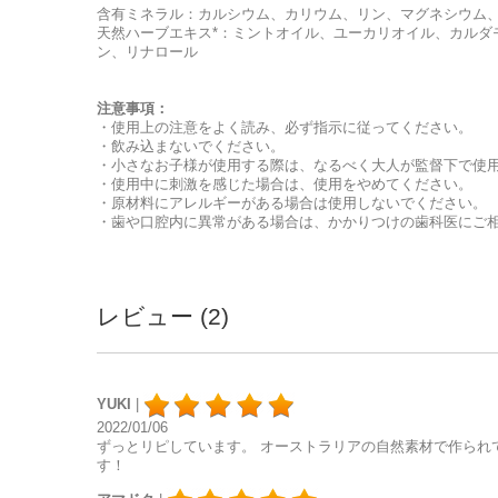
含有ミネラル：カルシウム、カリウム、リン、マグネシウム
天然ハーブエキス*：ミントオイル、ユーカリオイル、カルダ
ン、リナロール
注意事項：
・使用上の注意をよく読み、必ず指示に従ってください。
・飲み込まないでください。
・小さなお子様が使用する際は、なるべく大人が監督下で使
・使用中に刺激を感じた場合は、使用をやめてください。
・原材料にアレルギーがある場合は使用しないでください。
・歯や口腔内に異常がある場合は、かかりつけの歯科医にご
レビュー (2)
YUKI
|
2022/01/06
ずっとリピしています。 オーストラリアの自然素材で作られ
す！