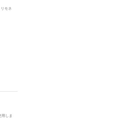
P'ure Papayacare
、リモネ
Phytality
Raw Food Factory
Sunbutter Skincare
Tallo Skin
Thompson's
TONIKA
Ultimately Natural
使用しま