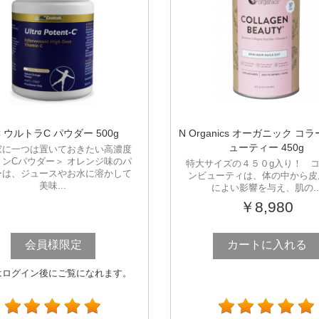
C ウルトラC パウダー 500g
N Organics オーガニック コ
ューティー 450g
家に一つは置いておきたい高濃度
ミンCパウダー＞ オレンジ味のパ
特大サイズの４５０g入り！ 
ーは、ジュースやお水に溶かして
ンビューティは、体の中から皮
美味...
によい影響を与え、肌の..
￥8,980
会員様限定
カートに入れる
はログイン後にご覧になれます。