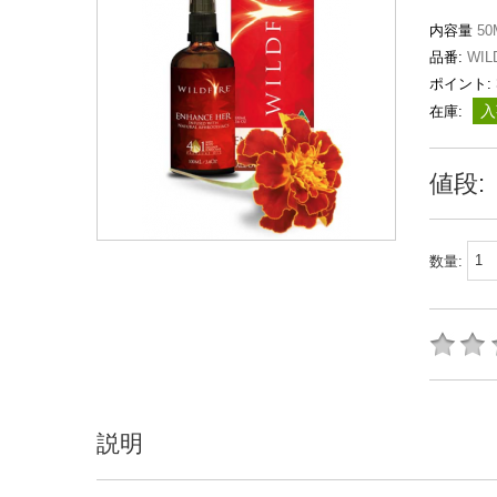
内容量
50
品番:
WILD
ポイント:
入
在庫:
値段:
数量:
説明