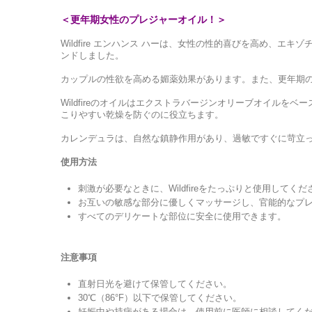
＜更年期女性のプレジャーオイル！＞
Wildfire エンハンス ハーは、女性の性的喜びを高め、
ンドしました。
カップルの性欲を高める媚薬効果があります。また、更年期
Wildfireのオイルはエクストラバージンオリーブオイル
こりやすい乾燥を防ぐのに役立ちます。
カレンデュラは、自然な鎮静作用があり、過敏ですぐに苛立
使用方法
刺激が必要なときに、Wildfireをたっぷりと使用してくだ
お互いの敏感な部分に優しくマッサージし、官能的なプ
すべてのデリケートな部位に安全に使用できます。
注意事項
直射日光を避けて保管してください。
30℃（86°F）以下で保管してください。
妊娠中や持病がある場合は、使用前に医師に相談してく