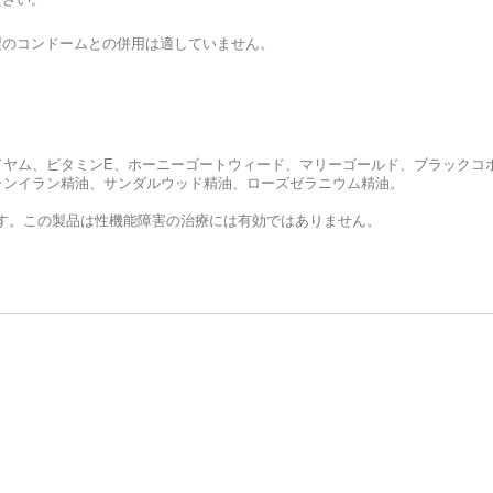
製のコンドームとの併用は適していません。
ドヤム、ビタミンE、ホーニーゴートウィード、マリーゴールド、ブラックコ
ランイラン精油、サンダルウッド精油、ローズゼラニウム精油。
す。この製品は性機能障害の治療には有効ではありません。