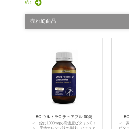
続く
売れ筋商品
BC ウルトラC チュアブル 60錠
B
＜一錠に1000mgの高濃度ビタミンC！
＜一
＞ 天然オレンジ味の美味しいチュア
ビタ