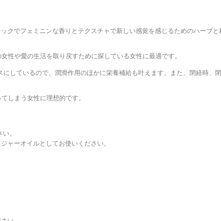
エキゾチックでフェミニンな香りとテクスチャで新しい感覚を感じるためのハーブ
の女性や愛の生活を取り戻すために探している女性に最適です。
をベースにしているので、潤滑作用のほかに栄養補給も叶えます。また、閉経時、
ってしまう女性に理想的です。
さい。
レジャーオイルとしてお使いください。
ださい。