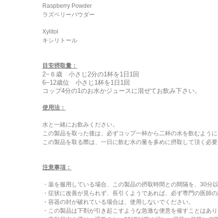
Raspberry Powder
ラズベリーパウダー
Xylitol
キシリトール
目安摂取量：
2−６歳 小さじ2分の1杯を1日1回
6−12歳位 小さじ1杯を1日1回
コップ4分の1のお水かジュースに混ぜてお飲み下さい。
使用法：
水と一緒にお飲みください。
この製品を取った後は、必ずコップ一杯から二杯の水を飲むように
この製品を取る際は、一日に飲む水の量を多めに摂取して頂く必要
注意事項：
・薬を服用している場合、この製品の摂取時間との間隔を、30分
・症状に改善が見られず、長引くようであれば、必ず専門の医師の
・容器の封が破れている場合は、使用しないでください。
・この製品は下剤が引き起こすような急激な便意を催すことはあり