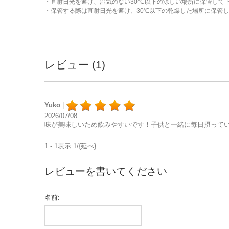
・直射日光を避け、湿気のない30°C以下の涼しい場所に保管して
・保管する際は直射日光を避け、30℃以下の乾燥した場所に保管
レビュー (1)
Yuko
|
2026/07/08
味が美味しいため飲みやすいです！子供と一緒に毎日摂って
1 - 1表示 1/{延べ}
レビューを書いてください
名前: