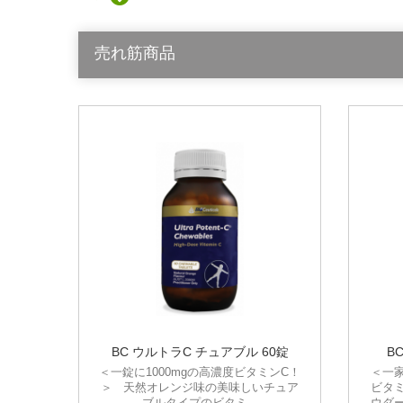
売れ筋商品
BC ウルトラC チュアブル 60錠
B
＜一錠に1000mgの高濃度ビタミンC！
＜一
＞ 天然オレンジ味の美味しいチュア
ビタ
ブルタイプのビタミ...
ウダ