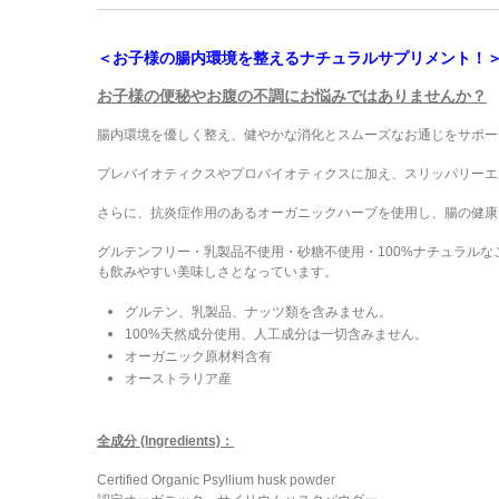
＜お子様の腸内環境を整えるナチュラルサプリメント！
お子様の便秘やお腹の不調にお悩みではありませんか？
腸内環境を優しく整え、健やかな消化とスムーズなお通じをサポー
プレバイオティクスやプロバイオティクスに加え、スリッパリーエ
さらに、抗炎症作用のあるオーガニックハーブを使用し、腸の健康
グルテンフリー・乳製品不使用・砂糖不使用・100%ナチュラル
も飲みやすい美味しさとなっています。
グルテン、乳製品、ナッツ類を含みません。
100%天然成分使用、人工成分は一切含みません。
オーガニック原材料含有
オーストラリア産
全成分 (Ingredients)：
Certified Organic Psyllium husk powder