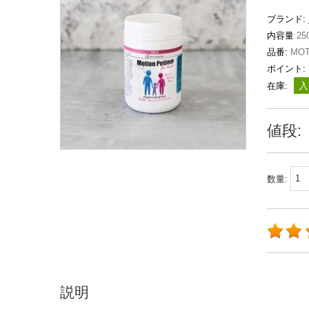
ブランド:
内容量
25
品番:
MOT
ポイント:
入
在庫:
値段:
数量:
説明