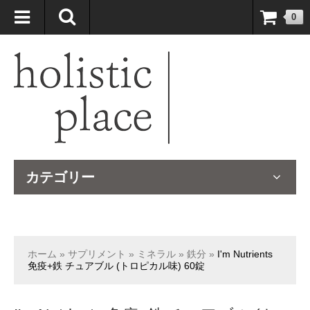
自然療法大国のオーストラリアより、臨床経験＆知識の豊富なナチュ
0
ロパスが厳選したサプリメントや ナチュラルグッズをお届けします！
カテゴリー
ホーム
»
サプリメント
»
ミネラル
»
鉄分
»
I'm Nutrients
免疫+鉄 チュアブル (トロピカル味) 60錠