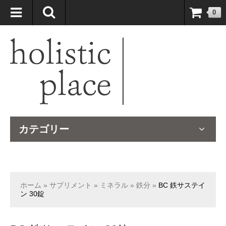
自然療法大国のオーストラリアより、臨床経験＆知識の豊富なナチュ
0
ロパスが厳選したサプリメントや ナチュラルグッズをお届けします！
カテゴリー
ホーム
»
サプリメント
»
ミネラル
»
鉄分
»
BC 鉄サステイ
ン 30錠