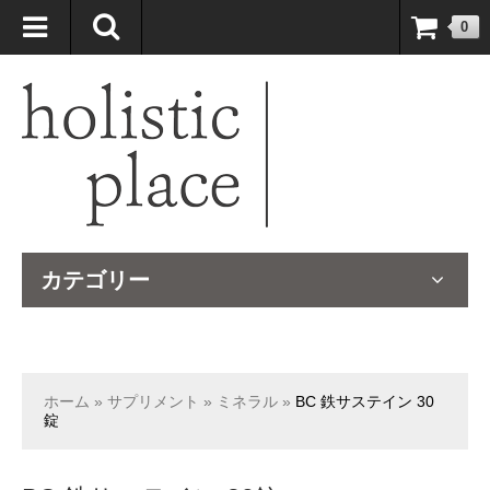
自然療法大国のオーストラリアより、臨床経験＆知識の豊富なナチュ
0
ロパスが厳選したサプリメントや ナチュラルグッズをお届けします！
カテゴリー
ホーム
»
サプリメント
»
ミネラル
»
BC 鉄サステイン 30
錠