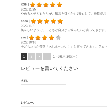
KSH
|
2022/11/25
やめると子どもたちが、風邪を引くかも?安心して、長期使用
coco
|
2022/11/21
美味しいようで、こどもが自分から飲みたいと言ってきます。
sao
|
2022/10/18
子どもたちが毎朝「あれ食べたい！」と言ってきます。ラムネ
1
2
>
>|
1 - 5表示 2/{延べ}
レビューを書いてください
名前:
レビュー: