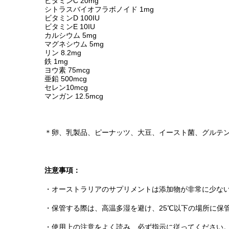
ビタミンC 20mg
シトラスバイオフラボノイド 1mg
ビタミンD 100IU
ビタミンE 10IU
カルシウム 5mg
マグネシウム 5mg
リン 8.2mg
鉄 1mg
ヨウ素 75mcg
亜鉛 500mcg
セレン10mcg
マンガン 12.5mcg
＊卵、乳製品、ピーナッツ、大豆、イースト菌、グルテ
注意事項：
・オーストラリアのサプリメントは添加物が非常に少な
・保管する際は、高温多湿を避け、25℃以下の場所に保
・使用上の注意をよく読み、必ず指示に従ってください