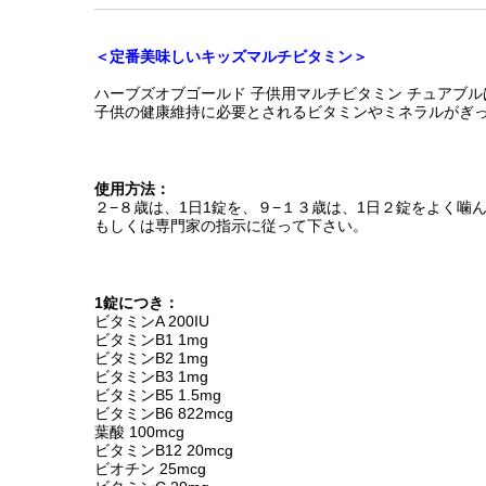
＜定番美味しいキッズマルチビタミン＞
ハーブズオブゴールド 子供用マルチビタミン チュアブ
子供の健康維持に必要とされるビタミンやミネラルがぎ
使用方法：
２−８歳は、1日1錠を、９−１３歳は、1日２錠を
よく噛
もしくは専門家の指示に従って下さい。
1錠につき：
ビタミンA 200IU
ビタミンB1 1mg
ビタミンB2 1mg
ビタミンB3 1mg
ビタミンB5 1.5mg
ビタミンB6 822mcg
葉酸 100mcg
ビタミンB12 20mcg
ビオチン 25mcg