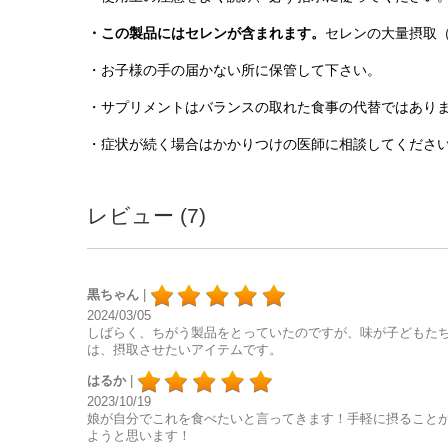
・この製品にはセレンが含まれます。
セレンの大量摂取
・お子様の手の届かない所に保管して下さい。
・サプリメントはバランスの取れた食事の代替ではあり
・症状が続く場合はかかりつけの医師に相談してくださ
レビュー (7)
黒ちゃん
|
2024/03/05
しばらく、ちがう製品をとっていたのですが、味が子どもたち
は、摂取させたいアイテムです。
はるか
|
2023/10/19
娘が自分でこれを食べたいと言ってきます！手軽に摂ること
ようと思います！