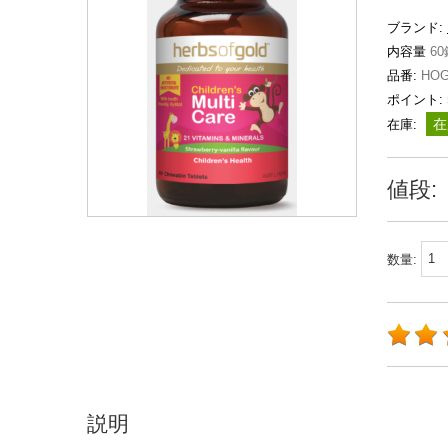
ブランド:
内容量
60
品番:
HOG 
ポイント:
在
在庫:
値段:
数量:
説明