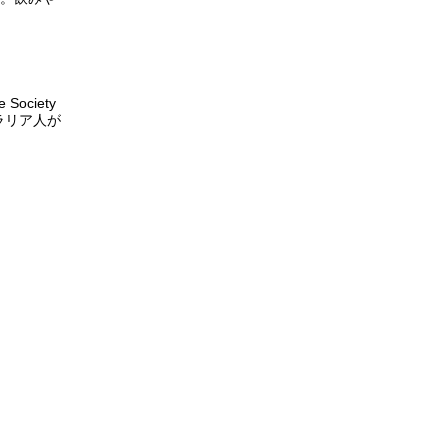
Kolorex
Locako
Society
Martin & Pleasance
トラリア人が
MEDIHERB
MooGoo
Natural Extracts
Nature's Sunshine
Natures Goodness
NATUROBEST
Nutra Organics
Orthoplex