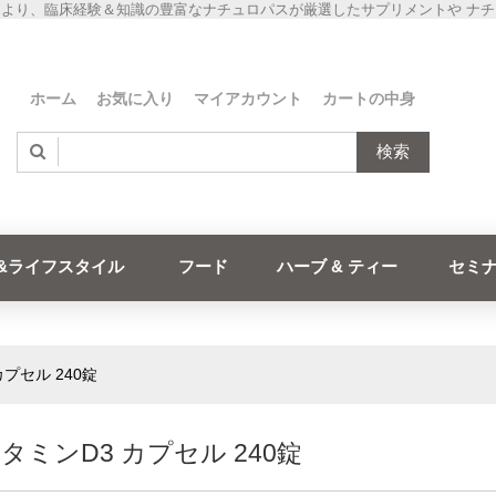
より、臨床経験＆知識の豊富なナチュロパスが厳選したサプリメントや ナ
ホーム
お気に入り
マイアカウント
カートの中身
検索
&ライフスタイル
フード
ハーブ & ティー
セミ
カプセル 240錠
ビタミンD3 カプセル 240錠