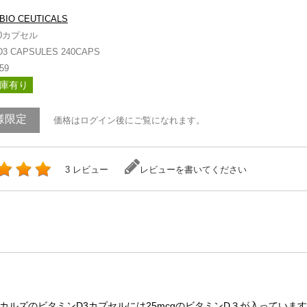
BIO CEUTICALS
0カプセル
D3 CAPSULES 240CAPS
59
庫有り
様限定
価格はログイン後にご覧になれます。
3 レビュー
レビューを書いてください
ルズのビタミンD3カプセルには25mcgのビタミンD３が入っていま