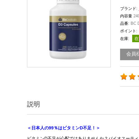
ブランド:
内容量
24
品番:
BC 
ポイント:
在
在庫:
会員
説明
＜日本人の99％はビタミンD不足！＞
ビタミンD不足が心配ではありませんか？バイオスーティカ