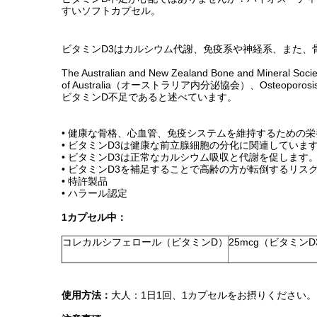
すいソフトカプセル。
ビタミンD3はカルシウム代謝、免疫系や神経系、また、
The Australian and New Zealand Bone and M
of Australia（オーストラリア内分泌協会）、Osteop
ビタミンD不足であると述べています。
• 健康な骨格、心血管、免疫システムを維持するための
• ビタミンD3は健康な前立腺細胞の分化に関連していま
• ビタミンD3は正常なカルシウム吸収と代謝を促します
• ビタミンD3を補足することで高齢の方が転倒するリ
• 特許製品
• ハラール認定
1カプセル中：
コレカルシフェロール（ビタミンD）
25mcg（ビタミンD
使用方法：
大人：1日1回、1カプセルをお摂りください