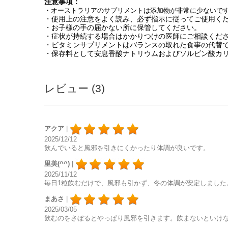
注意事項：
・オーストラリアのサプリメントは添加物が非常に少ないで
・使用上の注意をよく読み、必ず指示に従ってご使用く
・お子様の手の届かない所に保管してください。
・症状が持続する場合はかかりつけの医師にご相談くだ
・ビタミンサプリメントはバランスの取れた食事の代替
・保存料として安息香酸ナトリウムおよびソルビン酸カ
レビュー (3)
アクア
|
2025/12/12
飲んでいると風邪を引きにくかったり体調が良いです。
里美(^^)
|
2025/11/12
毎日1粒飲むだけで、風邪も引かず、冬の体調が安定しました
まあさ
|
2025/03/05
飲むのをさぼるとやっぱり風邪を引きます。飲まないといけ