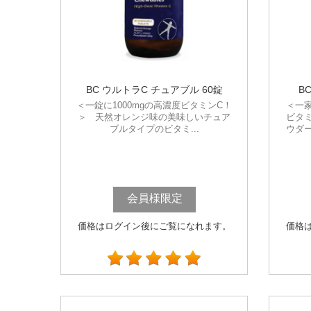
BC ウルトラC チュアブル 60錠
B
＜一錠に1000mgの高濃度ビタミンC！
＜一
＞ 天然オレンジ味の美味しいチュア
ビタ
ブルタイプのビタミ...
ウダ
会員様限定
価格はログイン後にご覧になれます。
価格