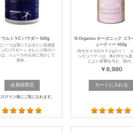
C ウルトラC パウダー 500g
N Organics オーガニック コ
ューティー 450g
家に一つは置いておきたい高濃度
ミンCパウダー＞ オレンジ味のパ
特大サイズの４５０g入り！ 
ーは、ジュースやお水に溶かして
ンビューティは、体の中から皮
美味...
によい影響を与え、肌の..
￥8,980
会員様限定
カートに入れる
はログイン後にご覧になれます。