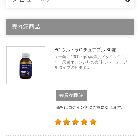
売れ筋商品
BC ウルトラC チュアブル 60錠
＜一錠に1000mgの高濃度ビタミンC！
＞ 天然オレンジ味の美味しいチュアブ
ルタイプのビタミ...
会員様限定
価格はログイン後にご覧になれます。