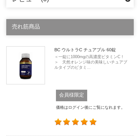
売れ筋商品
BC ウルトラC チュアブル 60錠
＜一錠に1000mgの高濃度ビタミンC！
＞ 天然オレンジ味の美味しいチュアブ
ルタイプのビタミ...
会員様限定
価格はログイン後にご覧になれます。