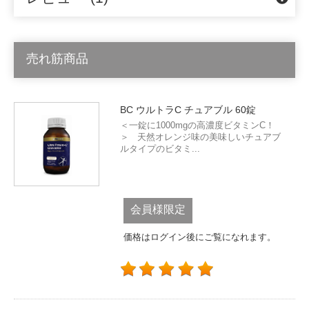
売れ筋商品
BC ウルトラC チュアブル 60錠
＜一錠に1000mgの高濃度ビタミンC！
＞ 天然オレンジ味の美味しいチュアブ
ルタイプのビタミ...
会員様限定
価格はログイン後にご覧になれます。