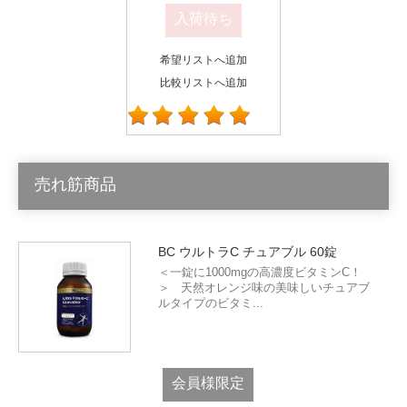
入荷待ち
希望リストへ追加
比較リストへ追加
売れ筋商品
BC ウルトラC チュアブル 60錠
＜一錠に1000mgの高濃度ビタミンC！
＞ 天然オレンジ味の美味しいチュアブ
ルタイプのビタミ...
会員様限定