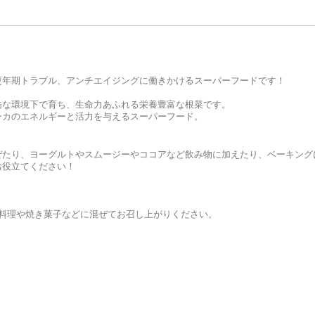
更年期トラブル、アンチエイジングに働きかけるスーパーフードです！
過酷な環境下で育ち、生命力あふれる栄養豊富な根菜です。
ンカのエネルギーと活力を与えるスーパーフード。
ぜたり、ヨーグルトやスムージーやココアなど飲み物に加えたり、ベーキング
お役立てください！
料理や焼き菓子などに混ぜてお召し上がりください。