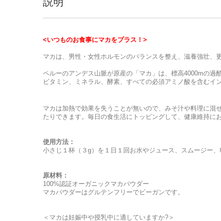
説明
<いつものお食事にマカをプラス！>
マカは、男性・女性ホルモンのバランスを整え、滋養強壮、
ペルーのアンデス山脈が原産の「マカ」は、標高4000mの
ビタミン、ミネラル、酵素、すべての必須アミノ酸を含むイ
マカは加熱で効果を失うことが無いので、みそ汁や料理に混
たりできます。毎日の食生活にトッピングして、健康維持に
使用方法：
小さじ１杯（３g）を１日１回お水やジュース、スムージー、
原材料：
100%認証オーガニックマカパウダー
マカパウダーはグルテンフリーでビーガンです。
＜マカは妊娠中や授乳中に適していますか?＞