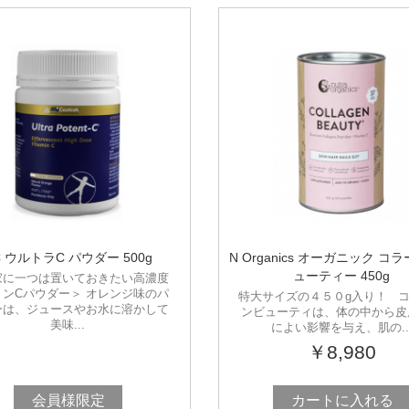
C ウルトラC パウダー 500g
N Organics オーガニック コ
ューティー 450g
家に一つは置いておきたい高濃度
ミンCパウダー＞ オレンジ味のパ
特大サイズの４５０g入り！ 
ーは、ジュースやお水に溶かして
ンビューティは、体の中から皮
美味...
によい影響を与え、肌の..
￥8,980
会員様限定
カートに入れる