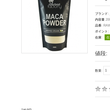
ブランド:
内容量
20
品番:
RAW
ポイント:
在
在庫:
値段:
数量: