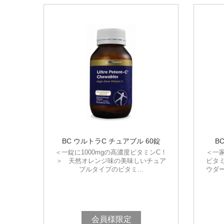
BC ウルトラC チュアブル 60錠
B
＜一錠に1000mgの高濃度ビタミンC！
＜一
＞ 天然オレンジ味の美味しいチュア
ビタ
ブルタイプのビタミ...
ウダ
会員様限定